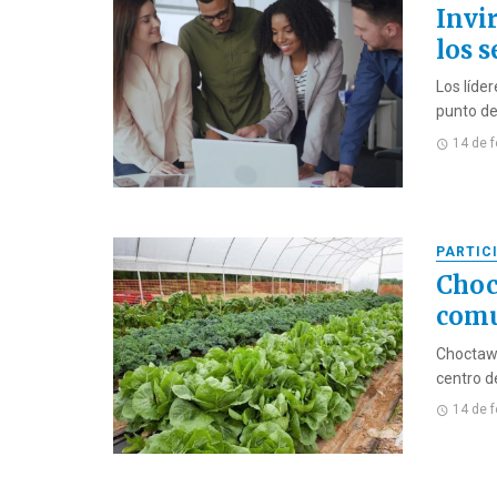
Invi
los s
Los líde
punto de
14 de 
PARTIC
Choc
comu
Choctaw F
centro de
14 de 