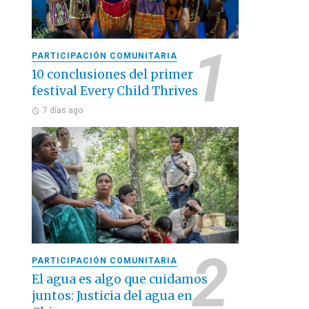
PARTICIPACIÓN COMUNITARIA
10 conclusiones del primer
festival Every Child Thrives
7 días ago
PARTICIPACIÓN COMUNITARIA
El agua es algo que cuidamos
juntos: Justicia del agua en