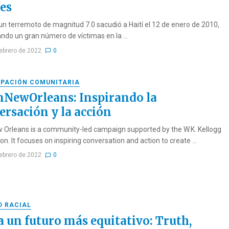
les
n terremoto de magnitud 7.0 sacudió a Haití el 12 de enero de 2010,
ndo un gran número de víctimas en la ...
febrero de 2022
0
IPACIÓN COMUNITARIA
NewOrleans: Inspirando la
ersación y la acción
 Orleans is a community-led campaign supported by the W.K. Kellogg
n. It focuses on inspiring conversation and action to create ...
febrero de 2022
0
D RACIAL
a un futuro más equitativo: Truth,