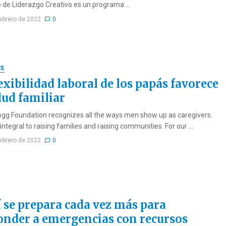
o de Liderazgo Creativo es un programa ...
febrero de 2022
0
S
exibilidad laboral de los papás favorece
lud familiar
logg Foundation recognizes all the ways men show up as caregivers.
ntegral to raising families and raising communities. For our ...
febrero de 2022
0
í se prepara cada vez más para
onder a emergencias con recursos