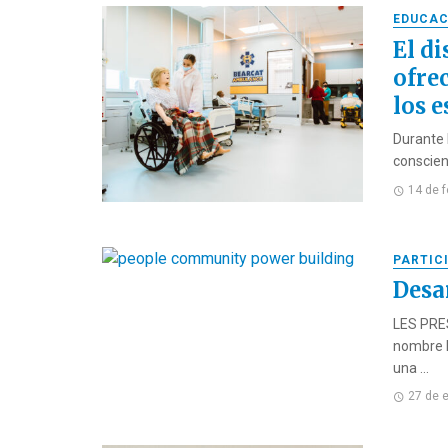
EDUCAC
El di
ofre
los e
Durante 
conscien
14 de 
PARTIC
Desa
LES PRES
nombre L
una ...
27 de 