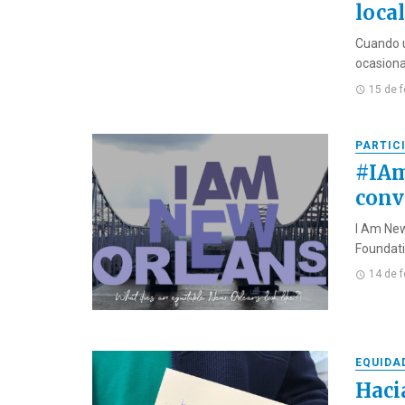
loca
Cuando u
ocasiona
15 de 
PARTIC
#IAm
conv
I Am New
Foundatio
14 de 
EQUIDA
Haci