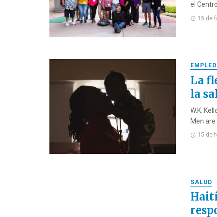
el Centr
15 de 
EMPLEO
La fl
la sa
W.K. Kel
Men are i
15 de 
SALUD
Hait
resp