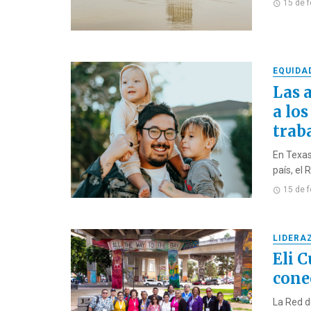
15 de 
EQUIDA
Las 
a lo
traba
En Texas
país, el 
15 de 
LIDERA
Eli 
cone
La Red d