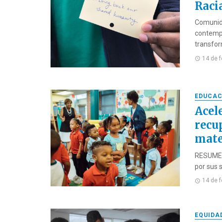
Raci
Comunida
contempo
transfor
14 de 
EDUCAC
Acele
recup
mate
RESUMEN 
por sus s
14 de 
EQUIDA