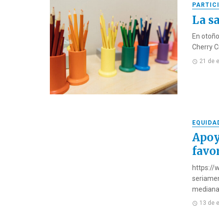
PARTIC
La s
En otoño
Cherry C
21 de 
EQUIDA
Apoy
favor
https:/
seriamen
medianas
13 de 