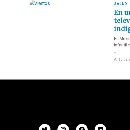
SALUD
En u
tele
indí
En Méxic
infantil
...
16 de a