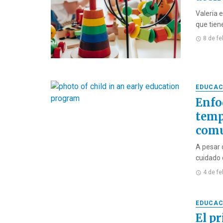
Valeria 
que tiene
8 de f
EDUCAC
Enfo
temp
com
A pesar 
cuidado d
4 de f
EDUCAC
El p