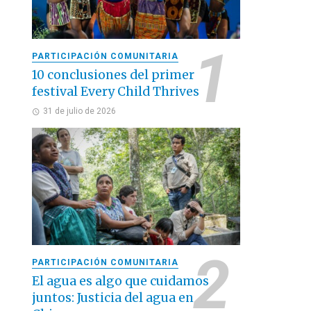
PARTICIPACIÓN COMUNITARIA
10 conclusiones del primer
festival Every Child Thrives
31 de julio de 2026
PARTICIPACIÓN COMUNITARIA
El agua es algo que cuidamos
juntos: Justicia del agua en