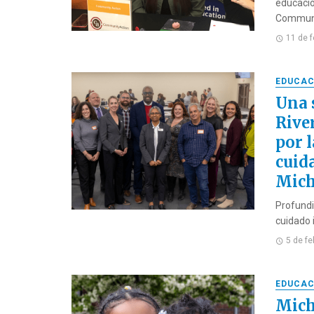
educació
Communit
11 de 
EDUCAC
Una 
River
por l
cuid
Mich
Profundi
cuidado i
5 de f
EDUCAC
Mich