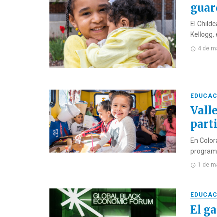
guar
El Child
Kellogg,
4 de m
EDUCAC
Vall
part
En Color
programa
1 de m
EDUCAC
El g