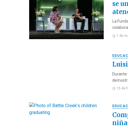
se u
aten
La Funda
colabora
1 de m
EDUCAC
Luis
Durante 
demostra
15 de 
EDUCAC
Comp
niña