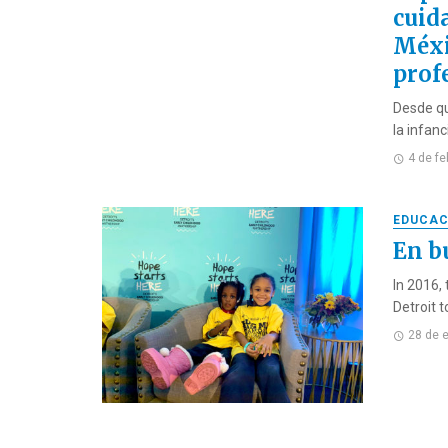
cuid
Méxi
prof
Desde qu
la infan
4 de f
EDUCAC
En b
In 2016,
Detroit t
28 de 