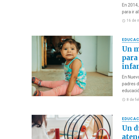
En 2014, 
para ir al
16 de 
EDUCAC
Un m
para 
infa
En Nuevo
padres d
educación
8 de f
EDUCAC
Un dí
aten