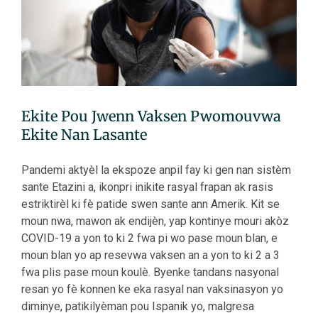
Ekite Pou Jwenn Vaksen Pwomouvwa
Ekite Nan Lasante
Pandemi aktyèl la ekspoze anpil fay ki gen nan sistèm
sante Etazini a, ikonpri inikite rasyal frapan ak rasis
estriktirèl ki fè patide swen sante ann Amerik. Kit se
moun nwa, mawon ak endijèn, yap kontinye mouri akòz
COVID-19 a yon to ki 2 fwa pi wo pase moun blan, e
moun blan yo ap resevwa vaksen an a yon to ki 2 a 3
fwa plis pase moun koulè. Byenke tandans nasyonal
resan yo fè konnen ke eka rasyal nan vaksinasyon yo
diminye, patikilyèman pou Ispanik yo, malgresa