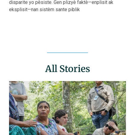
disparite yo pèsiste. Gen plizyè faktè—enplisit ak
eksplisit—nan sistèm sante piblik
All Stories