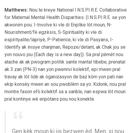
Matthews:
Nou te kreye National I.N.S.P.I.R.E. Collaborative
for Maternal Mental Health Disparities. (I.N.S.P.I.R.E. se yon
akwonim pou: I-Involve ki vle di Enplike lòt moun, N-
Nourishment/fè egzèsis, S-Spirituality ki vle di
espirityalite/lapriyè, P-Patience, ki vle di Pasyans, I-
Identify ak inisye chanjman, Repoze/detant, ak Chak jou se
yon nouvo jou (Each day is a new day)). Sa pral pèmèt nou
atache ak ak pwogram politik sante mantal tibebe, prenatal
ak 3 zan (PN-3) nan yon pwennvi kolektif, epi mwen pral
travay ak lòt lidè ak òganizasyon de baz kòm yon pati nan
ekip konsèy mwen an sou pwoblèm sa yo. Kidonk, nou pral
montre fason efò kolektif sa a sanble, nan espwa lòt moun
pral kontinye wè enpòtans pou nou konekte.
Gen kèk moun ki jis bezwen èd. Men, si nou