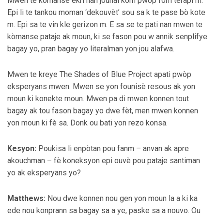
Mwen te kòmanse ekri nan jounal kòm pwòp fòm terapi m.
Epi li te tankou moman ‘dekouvèt’ sou sa k te pase bò kote
m. Epi sa te vin kle gerizon m. E sa se te pati nan mwen te
kòmanse pataje ak moun, ki se fason pou w annik senplifye
bagay yo, pran bagay yo literalman yon jou alafwa.
Mwen te kreye The Shades of Blue Project apati pwòp
eksperyans mwen. Mwen se yon founisè resous ak yon
moun ki konekte moun. Mwen pa di mwen konnen tout
bagay ak tou fason bagay yo dwe fèt, men mwen konnen
yon moun ki fè sa. Donk ou bati yon rezo konsa.
Kesyon:
Poukisa li enpòtan pou fanm – anvan ak apre
akouchman – fè koneksyon epi ouvè pou pataje santiman
yo ak eksperyans yo?
Matthews:
Nou dwe konnen nou gen yon moun la a ki ka
ede nou konprann sa bagay sa a ye, paske sa a nouvo. Ou