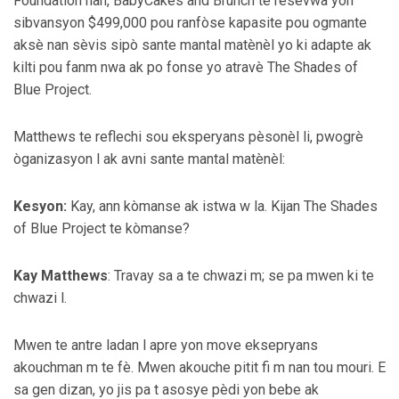
Foundation nan, BabyCakes and Brunch te resevwa yon
sibvansyon $499,000 pou ranfòse kapasite pou ogmante
aksè nan sèvis sipò sante mantal matènèl yo ki adapte ak
kilti pou fanm nwa ak po fonse yo atravè The Shades of
Blue Project.
Matthews te reflechi sou eksperyans pèsonèl li, pwogrè
òganizasyon l ak avni sante mantal matènèl:
Kesyon:
Kay, ann kòmanse ak istwa w la. Kijan The Shades
of Blue Project te kòmanse?
Kay Matthews
: Travay sa a te chwazi m; se pa mwen ki te
chwazi l.
Mwen te antre ladan l apre yon move eksepryans
akouchman m te fè. Mwen akouche pitit fi m nan tou mouri. E
sa gen dizan, yo jis pa t asosye pèdi yon bebe ak