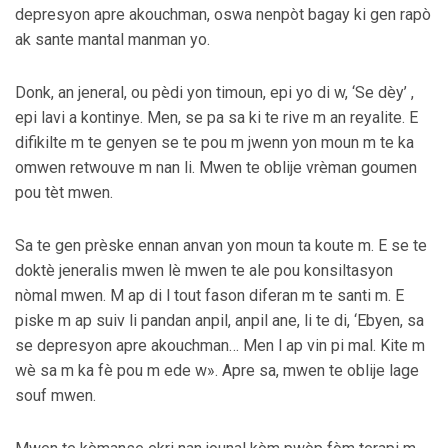
depresyon apre akouchman, oswa nenpòt bagay ki gen rapò
ak sante mantal manman yo.
Donk, an jeneral, ou pèdi yon timoun, epi yo di w, ‘Se dèy’ ,
epi lavi a kontinye. Men, se pa sa ki te rive m an reyalite. E
difikilte m te genyen se te pou m jwenn yon moun m te ka
omwen retwouve m nan li. Mwen te oblije vrèman goumen
pou tèt mwen.
Sa te gen prèske ennan anvan yon moun ta koute m. E se te
doktè jeneralis mwen lè mwen te ale pou konsiltasyon
nòmal mwen. M ap di l tout fason diferan m te santi m. E
piske m ap suiv li pandan anpil, anpil ane, li te di, ‘Ebyen, sa
se depresyon apre akouchman… Men l ap vin pi mal. Kite m
wè sa m ka fè pou m ede w». Apre sa, mwen te oblije lage
souf mwen.