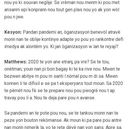
nou yo ki souvan neglije. Se vrèman nou menm ki pou met
ansanm epi konprann nou tout gen plas nou yo ak yon wòl
pou n jwe.
Kesyon:
Pandan pandemi an, òganizasyon benevòl atravè
monn nan te oblije kontinye adapte yo pou yo rankontre defi
imedya ak alontèm yo. Ki jan òganizasyon w lan te reyaji?
Matthews:
2020 te yon ane etranj, pa vre? Se te tou,
onètman, youn nan pi bon bagay ki te ka rive nou. Mwen te
bezwen abitye m pou m santi l nòmal pou m di sa. Mwen
konnen li te difisil e se pa t eksperyans tout moun. Sa 2020
te pèmèt nou fè se te prepare nou pou pwogrè nou t ap
travay pou li a. Nou te deja pare pou n avanse.
Sa pandemi an te pote pou nou, se te tankou monn nan te
peze yon bouton rekòmanse. Ak moun ki pa pare pou antre
nan monn nimerik la, yo te rete dèyè nan yon sans. Apre sa,