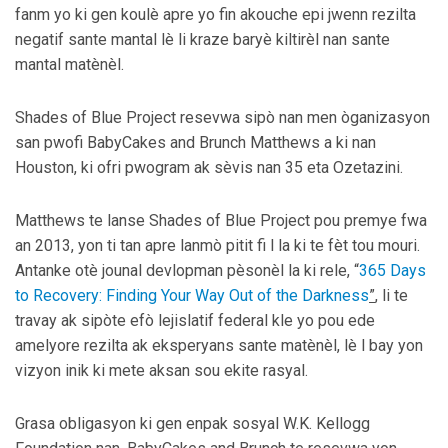
fanm yo ki gen koulè apre yo fin akouche epi jwenn rezilta
negatif sante mantal lè li kraze baryè kiltirèl nan sante
mantal matènèl.
Shades of Blue Project resevwa sipò nan men òganizasyon
san pwofi BabyCakes and Brunch Matthews a ki nan
Houston, ki ofri pwogram ak sèvis nan 35 eta Ozetazini.
Matthews te lanse Shades of Blue Project pou premye fwa
an 2013, yon ti tan apre lanmò pitit fi l la ki te fèt tou mouri.
Antanke otè jounal devlopman pèsonèl la ki rele, “
365 Days
to Recovery: Finding Your Way Out of the Darkness
”
, li te
travay ak sipòte efò lejislatif federal kle yo pou ede
amelyore rezilta ak eksperyans sante matènèl, lè l bay yon
vizyon inik ki mete aksan sou ekite rasyal.
Grasa obligasyon ki gen enpak sosyal W.K. Kellogg