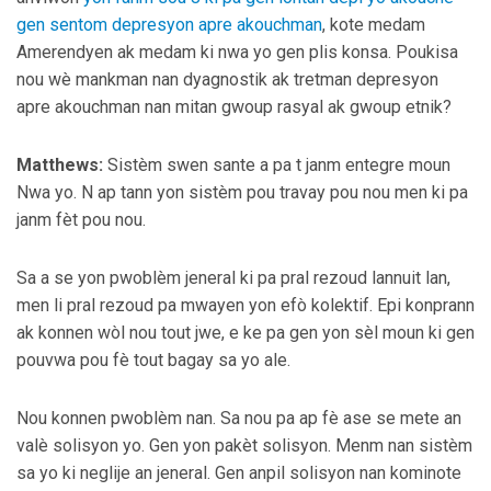
gen sentom depresyon apre akouchman
, kote medam
Amerendyen ak medam ki nwa yo gen plis konsa. Poukisa
nou wè mankman nan dyagnostik ak tretman depresyon
apre akouchman nan mitan gwoup rasyal ak gwoup etnik?
Matthews:
Sistèm swen sante a pa t janm entegre moun
Nwa yo. N ap tann yon sistèm pou travay pou nou men ki pa
janm fèt pou nou.
Sa a se yon pwoblèm jeneral ki pa pral rezoud lannuit lan,
men li pral rezoud pa mwayen yon efò kolektif. Epi konprann
ak konnen wòl nou tout jwe, e ke pa gen yon sèl moun ki gen
pouvwa pou fè tout bagay sa yo ale.
Nou konnen pwoblèm nan. Sa nou pa ap fè ase se mete an
valè solisyon yo. Gen yon pakèt solisyon. Menm nan sistèm
sa yo ki neglije an jeneral. Gen anpil solisyon nan kominote