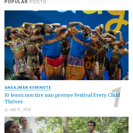
POPULAR
POSTS
ANGAJMAN KOMINOTÈ
10 leson nou tire nan premye Festival Every Child
Thrives
July 31, 2026