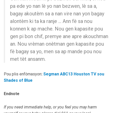
pa ede yo nan lè yo nan bezwen, lè sa a,
bagay akoutèm sa a nan vire nan yon bagay
alontèm ki ta ka ranje … Ann fè sa nou
konnen k ap mache. Nou gen kapasite pou
gen pi bon chif, premye ane apre akouchman
an. Nou vrèman onètman gen kapasite pou
fè bagay sa yo, men sa ap mande pou nou
met tèt ansanm.
Pou plis enfòmasyon
:
Segman ABC13 Houston TV sou
Shades of Blue
Endnote
If you need immediate help, or you feel you may harm