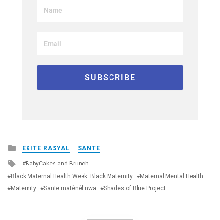
Posted
EKITE RASYAL
SANTE
in
Tagged
BabyCakes and Brunch
with
Black Maternal Health Week. Black Maternity
Maternal Mental Health
Maternity
Sante matènèl nwa
Shades of Blue Project