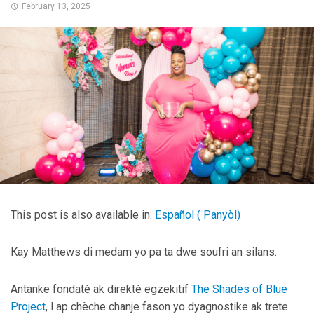
February 13, 2025
This post is also available in:
Español
(
Panyòl
)
Kay Matthews di medam yo pa ta dwe soufri an silans.
Antanke fondatè ak direktè egzekitif
The Shades of Blue
Project
, l ap chèche chanje fason yo dyagnostike ak trete