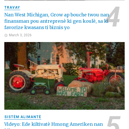
TRAVAY
Nan West Michigan, Grow ap bouche twou nan
finansman pou antreprenè ki gen koulè, sa ki
favorize kwasans ti biznis yo
March 3, 2026
SISTÈM ALIMANTÈ
Videyo: Ede kiltivatè Hmong Ameriken nan