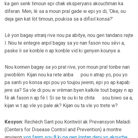
ka gen senk timoun epi chak eksperyans akouchman ka
diferan. Men, lè sa a moun pral gade w epi yo di, ‘Oke, ou
deja gen kat lòt timoun, poukisa sa a difisil konsa?’
Lè yon bagay etranj rive nou pa abitye, nou gen tandans rejte
l. Nou te entegre anpil bagay sa yo nan fason nou sèvi a,
paske li se konble n ap konble vid ki genyen kounye a.
Nou konnen bagay sa yo pral rive, yon moun pral tonbe nan
pwoblèm. Kijan nou ka rete anba pou n atrap yo, pou yo
pa santi yo konsa epi pou yo toujou jwenn, epi yo ap kapab
jere sa? Sa vle di pou w vrèman byen kalkile tout bagay n ap
fè ak fason n ap fè l. Si se te ou ki te chita sou biwo sa a,
kijan w t ap vle yo pale ak? Kijan ou ta vle yo trete w?
Kesyon:
Rechèch Sant pou Kontwòl ak Prevansyon Maladi
(Centers for Disease Control and Prevention) a montre
anviwon
yon fanm sou 8
ki pa gen lontan
depi yo akouche