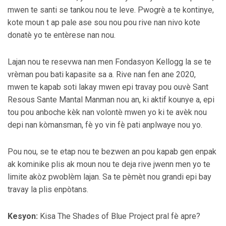
mwen te santi se tankou nou te leve. Pwogrè a te kontinye,
kote moun t ap pale ase sou nou pou rive nan nivo kote
donatè yo te entèrese nan nou.
Lajan nou te resevwa nan men Fondasyon Kellogg la se te
vrèman pou bati kapasite sa a. Rive nan fen ane 2020,
mwen te kapab soti lakay mwen epi travay pou ouvè Sant
Resous Sante Mantal Manman nou an, ki aktif kounye a, epi
tou pou anboche kèk nan volontè mwen yo ki te avèk nou
depi nan kòmansman, fè yo vin fè pati anplwaye nou yo.
Pou nou, se te etap nou te bezwen an pou kapab gen enpak
ak kominike plis ak moun nou te deja rive jwenn men yo te
limite akòz pwoblèm lajan. Sa te pèmèt nou grandi epi bay
travay la plis enpòtans.
Kesyon:
Kisa The Shades of Blue Project pral fè apre?