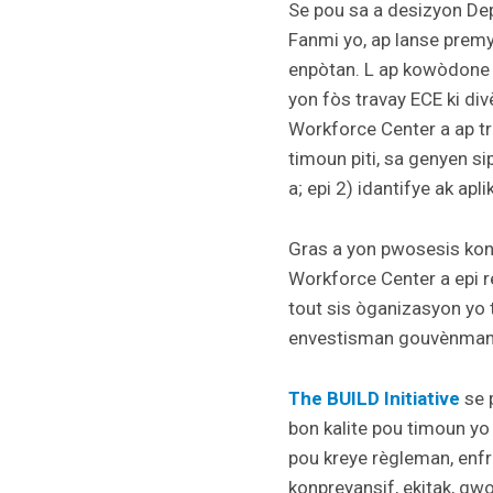
Se pou sa a desizyon De
Fanmi yo, ap lanse prem
enpòtan. L ap kowòdone a
yon fòs travay ECE ki divè
Workforce Center a ap t
timoun piti, sa genyen s
a; epi 2) idantifye ak ap
Gras a yon pwosesis kon
Workforce Center a epi re
tout sis òganizasyon yo 
envestisman gouvènman f
The BUILD Initiative
se 
bon kalite pou timoun yo 
pou kreye règleman, enfr
konpreyansif, ekitak, gwo