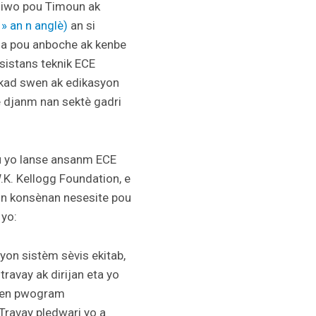
 Biwo pou Timoun ak
» an n anglè)
an si
i a pou anboche ak kenbe
asistans teknik ECE
 kad swen ak edikasyon
e djanm nan sektè gadri
ou yo lanse ansanm ECE
W.K. Kellogg Foundation, e
oun konsènan nesesite pou
 yo:
yon sistèm sèvis ekitab,
travay ak dirijan eta yo
 lwen pwogram
 Travay pledwari yo a