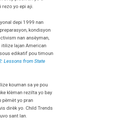
 rezo yo epi aji.
syonal depi 1999 nan
u preparasyon, kondisyon
 activism nan ansèyman,
 itilize lajan American
esous edikatif pou timoun
2: Lessons from State
alize kouman sa ye pou
ike klèman rezilta yo bay
p pèmèt yo pran
vis dirèk yo. Child Trends
uvo sant lan.