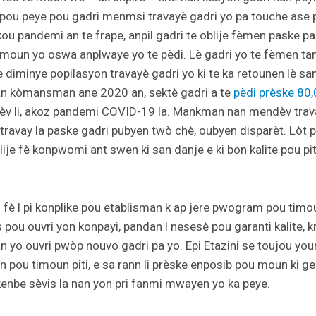
 pou peye pou gadri menmsi travayè gadri yo pa touche ase 
kou pandemi an te frape, anpil gadri te oblije fèmen paske pa
 moun yo oswa anplwaye yo te pèdi. Lè gadri yo te fèmen ta
e diminye popilasyon travayè gadri yo ki te ka retounen lè sant
an kòmansman ane 2020 an, sektè gadri a te
pèdi prèske 80
v li, akoz pandemi COVID-19 la.
Mankman nan mendèv travay
 travay la paske gadri pubyen twò chè, oubyen disparèt. Lòt 
lije fè konpwomi ant swen ki san danje e ki bon kalite pou pit
n fè l pi konplike pou etablisman k ap jere pwogram pou timo
pou ouvri yon konpayi, pandan l nesesè pou garanti kalite, k
man yo ouvri pwòp nouvo gadri pa yo. Epi Etazini se toujou you
 pou timoun piti, e sa rann li prèske enposib pou moun ki g
enbe sèvis la nan yon pri fanmi mwayen yo ka peye.