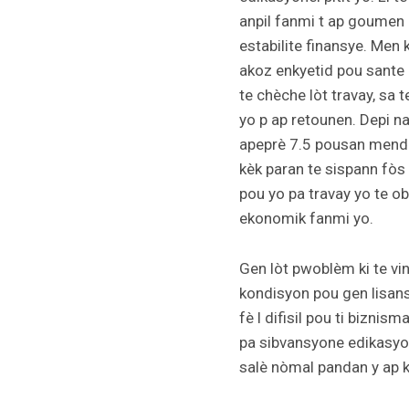
anpil fanmi t ap goumen
estabilite finansye. Men 
akoz enkyetid pou sante
te chèche lòt travay, sa t
yo p ap retounen.
Depi n
apeprè 7.5 pousan mendè
kèk paran te sispann fòs
pou yo pa travay yo te ob
ekonomik fanmi yo.
Gen lòt pwoblèm ki te vi
kondisyon pou gen lisans 
fè l difisil pou ti biznis
pa sibvansyone edikasyon
salè nòmal pandan y ap k