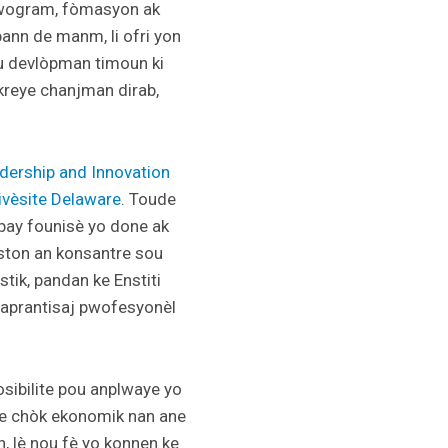
pwogram, fòmasyon ak
pann de
manm, li ofri yon
ou devlòpman timoun ki
kreye chanjman dirab,
adership and Innovation
nivèsite Delaware
. Toude
 bay founisè yo done ak
oston an konsantre sou
tik, pandan ke Enstiti
s aprantisaj pwofesyonèl
sibilite pou anplwaye yo
pre chòk ekonomik nan ane
n, lè nou fè yo konnen ke