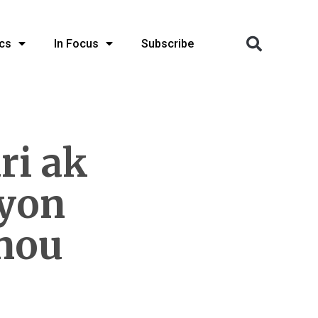
cs
In Focus
Subscribe
ri ak
 yon
 nou