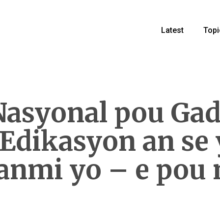
Latest
Topi
asyonal pou Gad
Edikasyon an se
anmi yo – e pou