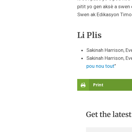
pitit yo gen aksè a swen
Swen ak Edikasyon Timoun
Li Plis
Sakinah Harrison, Eve
Sakinah Harrison, Eve
pou nou tout
”
Print
Get the lates