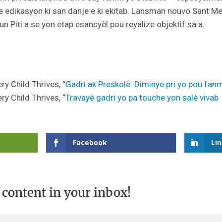
 e edikasyon ki san danje e ki ekitab. Lansman nouvo Sant 
 Piti a se yon etap esansyèl pou reyalize objektif sa a.
ry Child Thrives, “
Gadri ak Preskolè: Diminye pri yo pou fanm
ry Child Thrives, “
Travayè gadri yo pa touche yon salè viva
Facebook
Li
t content in your inbox!