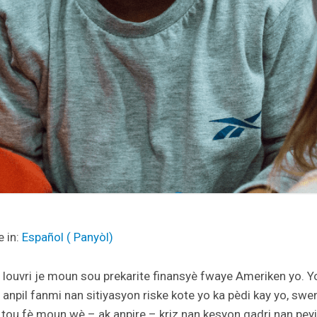
e in:
Español
(
Panyòl
)
ouvri je moun sou prekarite finansyè fwaye Ameriken yo. Y
anpil fanmi nan sitiyasyon riske kote yo ka pèdi kay yo, sw
te tou fè moun wè – ak anpire – kriz nan kesyon gadri nan pey