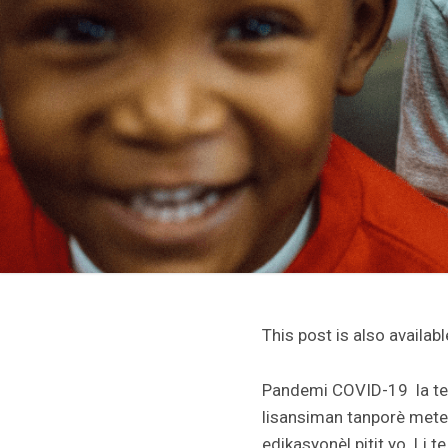
This post is also availabl
Pandemi COVID-19 la te l
lisansiman tanporè mete 
edikasyonèl pitit yo. Li 