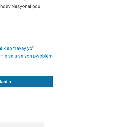
Mendèv Nasyonal pou
i k ap travay yo
”
b – e sa a se yon pwoblèm
nkedIn