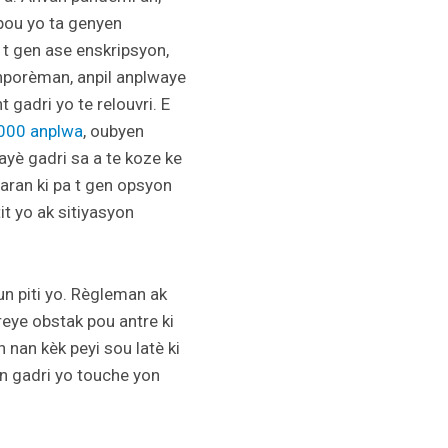
pou yo ta genyen
 t gen ase enskripsyon,
nporèman, anpil anplwaye
 gadri yo te relouvri. E
,000 anplwa
, oubyen
è gadri sa a te koze ke
paran ki pa t gen opsyon
it yo ak sitiyasyon
un piti yo. Règleman ak
reye obstak pou antre ki
n nan kèk peyi sou latè ki
en gadri yo touche yon