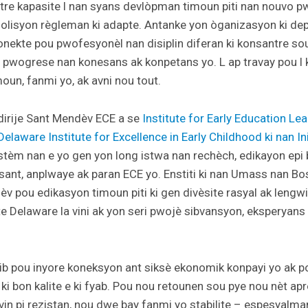
e kapasite l nan syans devlòpman timoun piti nan nouvo 
olisyon règleman ki adapte. Antanke yon òganizasyon ki de
konekte pou pwofesyonèl nan disiplin diferan ki konsantre s
 pwogrese nan konesans ak konpetans yo. L ap travay pou l 
un, fanmi yo, ak avni nou tout.
dirije Sant Mendèv ECE a se
Institute for Early Education Le
Delaware Institute for Excellence in Early Childhood ki nan I
stèm nan e yo gen yon long istwa nan rechèch, edikayon epi
ant, anplwaye ak paran ECE yo. Enstiti ki nan Umass nan B
 pou edikasyon timoun piti ki gen divèsite rasyal ak lengwis
te Delaware la vini ak yon seri pwojè sibvansyon, eksperyan
ib pou inyore koneksyon ant siksè ekonomik konpayi yo ak po
, ki bon kalite e ki fyab. Pou nou retounen sou pye nou nèt a
vin pi rezistan, nou dwe bay fanmi yo stabilite – espesyalma