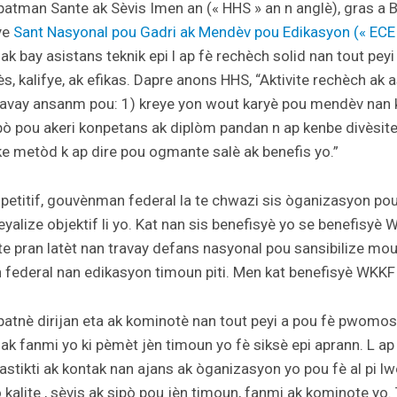
patman Sante ak Sèvis Imen an (« HHS » an n anglè), gras a
ye
Sant Nasyonal pou Gadri ak Mendèv pou Edikasyon (« ECE 
k bay asistans teknik epi l ap fè rechèch solid nan tout pey
s, kalifye, ak efikas. Dapre anons HHS, “
Aktivite rechèch ak 
ravay ansanm pou: 1) kreye yon wout karyè pou mendèv nan
ipò pou akeri konpetans ak diplòm pandan n ap kenbe divèsit
like metòd k ap dire pou ogmante salè ak benefis yo.”
petitif, gouvènman federal la te chwazi sis òganizasyon p
yalize objektif li yo. Kat nan sis benefisyè yo se benefisyè 
te pran latèt nan travay defans nasyonal pou sansibilize m
ederal nan edikasyon timoun piti. Men kat benefisyè WKKF
patnè dirijan eta ak kominotè nan tout peyi a pou fè pwomos
ak fanmi yo ki pèmèt jèn timoun yo fè siksè epi aprann. L ap 
astikti ak kontak nan ajans ak òganizasyon yo pou fè al pi
 kalite , sèvis ak sipò pou jèn timoun, fanmi ak kominote yo.