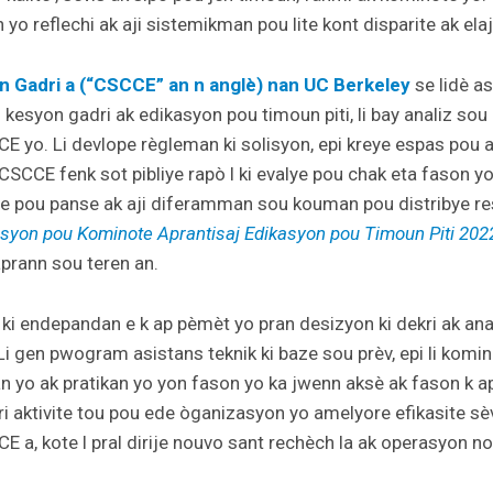
yo reflechi ak aji sistemikman pou lite kont disparite ak elaji
an Gadri a (“CSCCE” an n anglè) nan UC Berkeley
se lidè a
kesyon gadri ak edikasyon pou timoun piti, li bay analiz so
CE yo. Li devlope règleman ki solisyon, epi kreye espas pou
CSCCE fenk sot pibliye rapò l ki evalye pou chak eta fason yo
ite pou panse ak aji diferamman sou kouman pou distribye r
yon pou Kominote Aprantisaj Edikasyon pou Timoun Piti 202
prann sou teren an.
ki endepandan e k ap pèmèt yo pran desizyon ki dekri ak an
Li gen pwogram asistans teknik ki baze sou prèv, epi li komin
 yo ak pratikan yo yon fason yo ka jwenn aksè ak fason k a
eri aktivite tou pou ede òganizasyon yo amelyore efikasite sè
CE a, kote l pral dirije nouvo sant rechèch la ak operasyon no