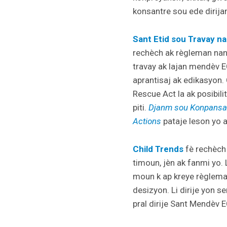
konsantre sou ede dirijan 
Sant Etid sou Travay n
rechèch ak règleman nan 
travay ak lajan mendèv E
aprantisaj ak edikasyon. 
Rescue Act la ak posibil
piti.
Djanm sou Konpansas
Actions
pataje leson yo a
Child Trends
fè rechèch 
timoun, jèn ak fanmi yo. 
moun k ap kreye règleman
desizyon. Li dirije yon s
pral dirije Sant Mendèv E