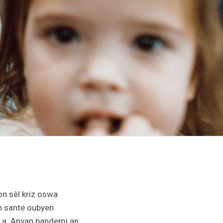
on sèl kriz oswa
en sante oubyen
i a. Anvan pandemi an,