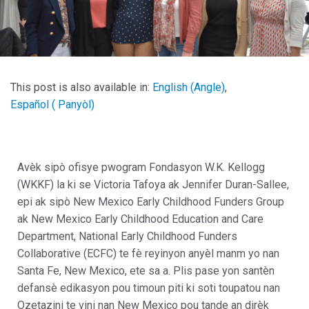
This post is also available in:
English
(
Angle
)
Español
(
Panyòl
)
Avèk sipò ofisye pwogram Fondasyon W.K. Kellogg
(WKKF) la ki se Victoria Tafoya ak Jennifer Duran-Sallee,
epi ak sipò New Mexico Early Childhood Funders Group
ak New Mexico Early Childhood Education and Care
Department, National Early Childhood Funders
Collaborative (ECFC) te fè reyinyon anyèl manm yo nan
Santa Fe, New Mexico, ete sa a. Plis pase yon santèn
defansè edikasyon pou timoun piti ki soti toupatou nan
Ozetazini te vini nan New Mexico pou tande an dirèk