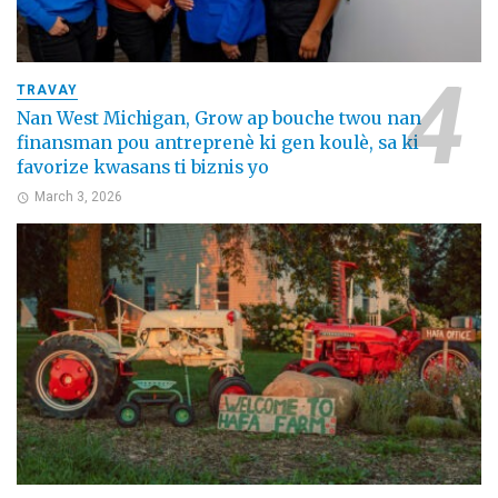
TRAVAY
Nan West Michigan, Grow ap bouche twou nan
finansman pou antreprenè ki gen koulè, sa ki
favorize kwasans ti biznis yo
March 3, 2026