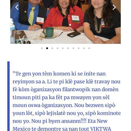
"Te gen yon tèm komen ki se inite nan
reyinyon sa a. Li te pi klè pase klè travay nou
fè kòm òganizasyon filantwopik nan domèn
timoun piti pa ka fèt pa mwayen yon sèl
moun oswa òganizasyon. Nou bezwen sipò
youn lòt, sipò lejislatè nou yo, sipò kominote
nou yo. Nou pi byen ansanm!!!! Eta New
Mexico te demontre sa nan tout VIKTWA