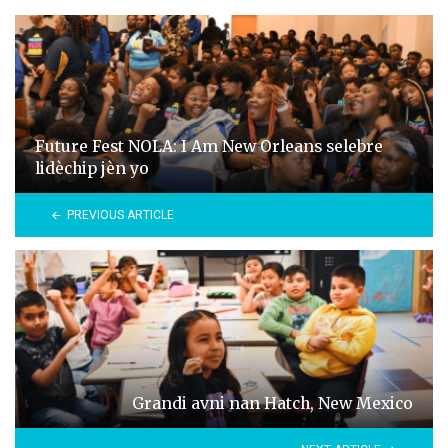
Future Fest NOLA: I Am New Orleans selebre
lidèchip jèn yo
PREVIOUS ARTICLE
Grandi avni nan Hatch, New Mexico