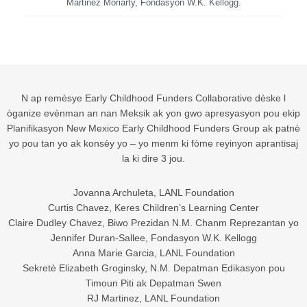
Martinez Moriarty, Fondasyon W.K. Kellogg.
N ap remèsye Early Childhood Funders Collaborative dèske l
òganize evènman an nan Meksik ak yon gwo apresyasyon pou ekip
Planifikasyon New Mexico Early Childhood Funders Group ak patnè
yo pou tan yo ak konsèy yo – yo menm ki fòme reyinyon aprantisaj
la ki dire 3 jou.
Jovanna Archuleta, LANL Foundation
Curtis Chavez, Keres Children’s Learning Center
Claire Dudley Chavez, Biwo Prezidan N.M. Chanm Reprezantan yo
Jennifer Duran-Sallee, Fondasyon W.K. Kellogg
Anna Marie Garcia, LANL Foundation
Sekretè Elizabeth Groginsky, N.M. Depatman Edikasyon pou
Timoun Piti ak Depatman Swen
RJ Martinez, LANL Foundation