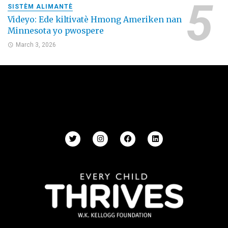
SISTÈM ALIMANTÈ
Videyo: Ede kiltivatè Hmong Ameriken nan
Minnesota yo pwospere
March 3, 2026