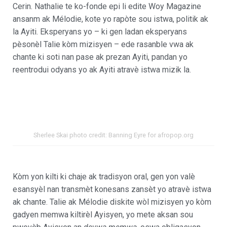
Cerin. Nathalie te ko-fonde epi li edite Woy Magazine
ansanm ak Mélodie, kote yo rapòte sou istwa, politik ak
la Ayiti. Eksperyans yo – ki gen ladan eksperyans
pèsonèl Talie kòm mizisyen – ede rasanble vwa ak
chante ki soti nan pase ak prezan Ayiti, pandan yo
reentrodui odyans yo ak Ayiti atravè istwa mizik la.
Sherlee Skai photo credit: Banning Eyre for afropop.org
Kòm yon kilti ki chaje ak tradisyon oral, gen yon valè
esansyèl nan transmèt konesans zansèt yo atravè istwa
ak chante. Talie ak Mélodie diskite wòl mizisyen yo kòm
gadyen memwa kiltirèl Ayisyen, yo mete aksan sou