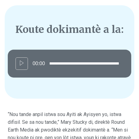
Koute dokimantè a la:
00:00
“Nou tande anpil istwa sou Ayiti ak Ayisyen yo, istwa
difisil. Se sa nou tande,” Mary Stucky di, direktè Round
Earth Media ak pwodiktè ekzekitif dokimantè a. “Men si
nou koute pi pre, gen yon lòt istwa, youn ki rakonte atravè