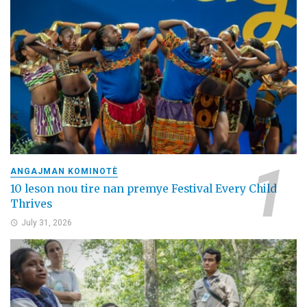
ANGAJMAN KOMINOTÈ
10 leson nou tire nan premye Festival Every Child
Thrives
July 31, 2026