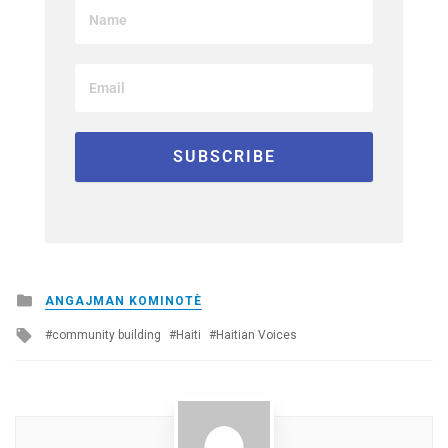
Posted
ANGAJMAN KOMINOTÈ
in
Tagged
community building
Haiti
Haitian Voices
with