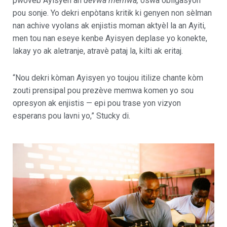
pwovèb Ayisyen an
devwa memwa,
oswa obligasyon
pou sonje. Yo dekri enpòtans kritik ki genyen non sèlman
nan achive vyolans ak enjistis moman aktyèl la an Ayiti,
men tou nan eseye kenbe Ayisyen deplase yo konekte,
lakay yo ak aletranje, atravè pataj la, kilti ak eritaj.
“Nou dekri kòman Ayisyen yo toujou itilize chante kòm
zouti prensipal pou prezève memwa komen yo sou
opresyon ak enjistis — epi pou trase yon vizyon
esperans pou lavni yo,” Stucky di.