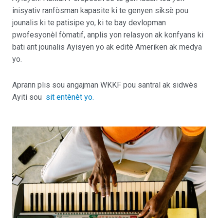
inisyativ ranfòsman kapasite ki te genyen siksè pou
jounalis ki te patisipe yo, ki te bay devlopman
pwofesyonèl fòmatif, anplis yon relasyon ak konfyans ki
bati ant jounalis Ayisyen yo ak editè Ameriken ak medya
yo.
Aprann plis sou angajman WKKF pou santral ak sidwès
Ayiti sou
sit entènèt yo.