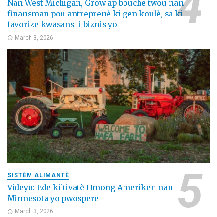
Nan West Michigan, Grow ap bouche twou nan
finansman pou antreprenè ki gen koulè, sa ki
favorize kwasans ti biznis yo
March 3, 2026
SISTÈM ALIMANTÈ
Videyo: Ede kiltivatè Hmong Ameriken nan
Minnesota yo pwospere
March 3, 2026