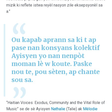
mizik ki reflete istwa reyèl nasyon zile eksepsyonèl sa
a.”
“
Ou kapab aprann sa ki t ap
pase nan konsyans kolektif
Ayisyen yo nan nenpòt
moman lè w koute. Paske
nou te, pou sèten, ap chante
sou sa.
”
“Haitian Voices: Exodus, Community and the Vital Role of
Music” se de sè Ayisyen
Nathalie
(Talie) ak
Mélodie