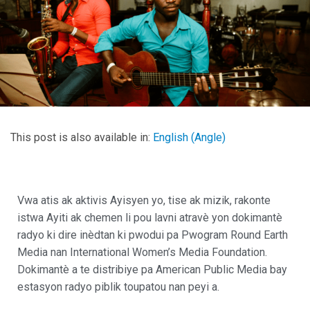
This post is also available in:
English
(
Angle
)
Vwa atis ak aktivis Ayisyen yo, tise ak mizik, rakonte
istwa Ayiti ak chemen li pou lavni atravè yon dokimantè
radyo ki dire inèdtan ki pwodui pa Pwogram Round Earth
Media nan International Women’s Media Foundation.
Dokimantè a te distribiye pa American Public Media bay
estasyon radyo piblik toupatou nan peyi a.