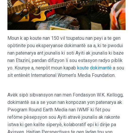
Moun k ap koute nan 150 vil toupatou nan peyi a te gen
opòtinite pou eksperyanse dokimantè sa a, ki te pwodui
nan patenarya ant jounalis ki soti Ayiti ak jounalis ki baze
nan Etazini, pandan difizyon li sou estasyon radyo piblik
yo. Kounye a, nenpòt moun kapab
koute dokimantè
a sou
sit entènèt International Women’s Media Foundation.
Avèk sipò sibvansyon nan men Fondasyon W.K. Kellogg,
dokimantè sa a se youn nan konpozan yon patenarya ak
Pwogram Round Earth Media nan IWMF ki fèt pou
refòme pèsepsyon sou Ayiti atravè jounalis ak rakonte
istwa ki gen kalite siperyè, kolaboratif epi ki dirije pa
Ayisyen. Haitian Perspectives te gen ladan tou yon