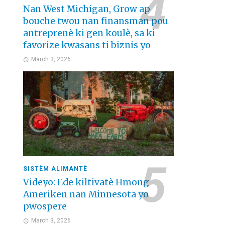
Nan West Michigan, Grow ap
bouche twou nan finansman pou
antreprenè ki gen koulè, sa ki
favorize kwasans ti biznis yo
March 3, 2026
SISTÈM ALIMANTÈ
Videyo: Ede kiltivatè Hmong
Ameriken nan Minnesota yo
pwospere
March 3, 2026