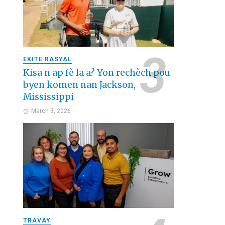
EKITE RASYAL
Kisa n ap fè la a? Yon rechèch pou
byen komen nan Jackson,
Mississippi
March 3, 2026
TRAVAY