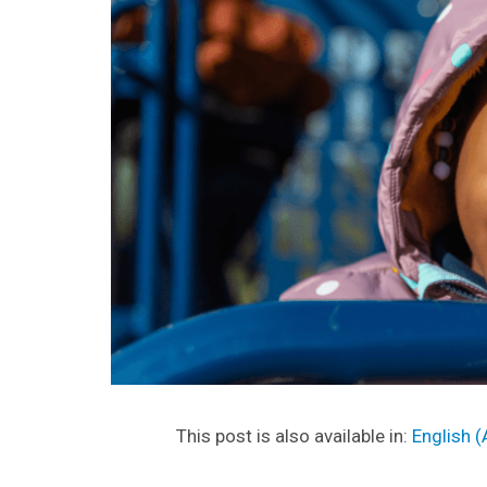
This post is also available in:
English
(