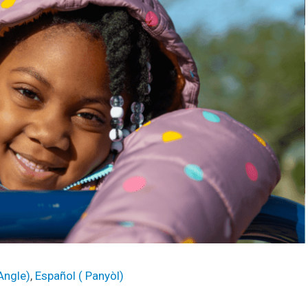
Angle
)
Español
(
Panyòl
)