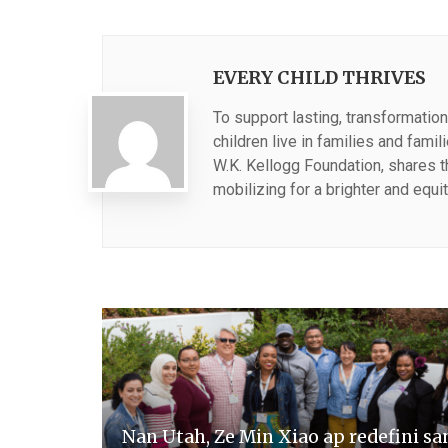
EVERY CHILD THRIVES
To support lasting, transformation
children live in families and fami
W.K. Kellogg Foundation, shares 
mobilizing for a brighter and equit
Nan Utah, Ze Min Xiao ap redefini sa