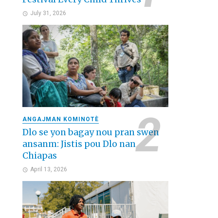
July 31, 2026
ANGAJMAN KOMINOTÈ
Dlo se yon bagay nou pran swen
ansanm: Jistis pou Dlo nan
Chiapas
April 13, 2026