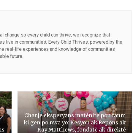
al change so every child can thrive, we recognize that
lies live in communities. Every Child Thrives, powered by the
the real-life experiences and knowledge of communities
able future.
Chanje eksperyans matènite pou fanm
ki gen po nwa yo: Kesyon ak Repons ak
ns
Kay Matthews, fondatè ak direktè