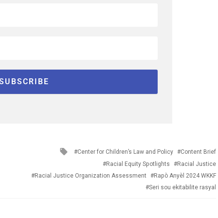
Tagged
Center for Children’s Law and Policy
Content Brief
with
Racial Equity Spotlights
Racial Justice
Racial Justice Organization Assessment
Rapò Anyèl 2024 WKKF
Seri sou ekitabilite rasyal