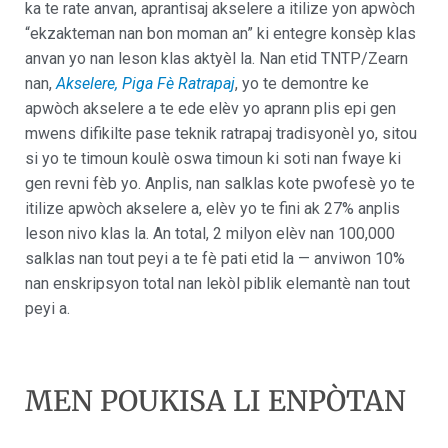
ka te rate anvan, aprantisaj akselere a itilize yon apwòch
“ekzakteman nan bon moman an” ki entegre konsèp klas
anvan yo nan leson klas aktyèl la. Nan etid TNTP/Zearn
nan,
Akselere, Piga Fè Ratrapaj
, yo te demontre ke
apwòch akselere a te ede elèv yo aprann plis epi gen
mwens difikilte pase teknik ratrapaj tradisyonèl yo, sitou
si yo te timoun koulè oswa timoun ki soti nan fwaye ki
gen revni fèb yo. Anplis, nan salklas kote pwofesè yo te
itilize apwòch akselere a, elèv yo te fini ak 27% anplis
leson nivo klas la. An total, 2 milyon elèv nan 100,000
salklas nan tout peyi a te fè pati etid la — anviwon 10%
nan enskripsyon total nan lekòl piblik elemantè nan tout
peyi a.
MEN POUKISA LI ENPÒTAN