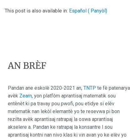
This post is also available in:
Español
(
Panyòl
)
AN BRÈF
Pandan ane eskolè 2020-2021 an,
TNTP
te fè patenarya
avèk
Zearn
, yon platfòm aprantisaj matematik sou
entènèt ki pa travay pou pwofi, pou etidye si elèv
matematik nan lekòl elemantè yo te resevwa pi bon
rezilta avèk aprantisaj ratrapaj la oswa aprantisaj
akselere a. Pandan ke ratrapaj la konsantre l sou
aprantisaj kontni nan nivo klas ki vin avan yo ke elèv yo