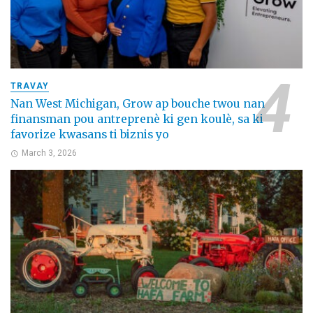
TRAVAY
Nan West Michigan, Grow ap bouche twou nan
finansman pou antreprenè ki gen koulè, sa ki
favorize kwasans ti biznis yo
March 3, 2026