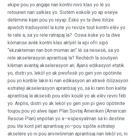
ekipe pou yo angaje nan kontni nivo klas yo lè yo
retounen nan salklas yo. Sistèm eskolè yo ap eseye
detèmine kijan pou yo reyaji: Èske yo ta dwe itilize
apwòch tradisyonèl la kote yo revize tout kontni elèv yo
te rate a, sa yo rele ratrapaj la? Oswa èske yo ta dwe
kòmanse avèk kontni klas aktyèl la epi ofri sipò
“ekzakteman nan bon moman an” lè sa nesesè, sa yo
rele akselerasyon aprantisaj la? Rechèch la souliyen
klèman avantaj akselerasyon an. Ajans edikasyon etatik
yo, distri yo, lekòl yo ak pwofesè yo gen yon opòtinite
pou yo konble lakin ki nan edikasyon an atravè itilizasyon
estrateji akselerasyon aprantisaj yo, sa ki rann bon kalite
aprantisaj la aksesib pou elèv koulè yo ak elèv revni fèb
yo. Anplis, distri yo ak lekòl yo gen yon pi gwo opòtinite
toujou pou yo alwe lajan Plan Sovtaj Ameriken (American
Rescue Plan) enpòtan yo a—espesyalman sa ki destine
pou lite kont pèt aprantisaj yo—pou sipòte estrateji
akselere yo ni pou anviwònman aprantisaj nan lekòl yo, ni