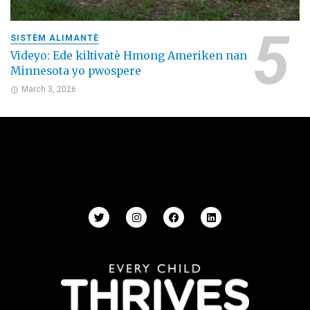
SISTÈM ALIMANTÈ
Videyo: Ede kiltivatè Hmong Ameriken nan
Minnesota yo pwospere
March 3, 2026