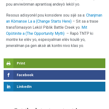
pou anviwònman aprantisaj andeyò lekòl yo.
Resous adisyonèl pou konsidere sou sijè sa a:
Chanjman
an Kòmanse La a (Change Starts Here)
– Sit sa a trase
transfòmasyon Lekòl Piblik Battle Creek yo.
Mit
Opòtinite a (The Opportunity Myth)
– Rapò TNTP ki
montre ke elèv yo, espesyalman elèv koulè yo,
jeneralman pa gen aksè ak kontni nivo klas yo.
Print
Facebook
LinkedIn