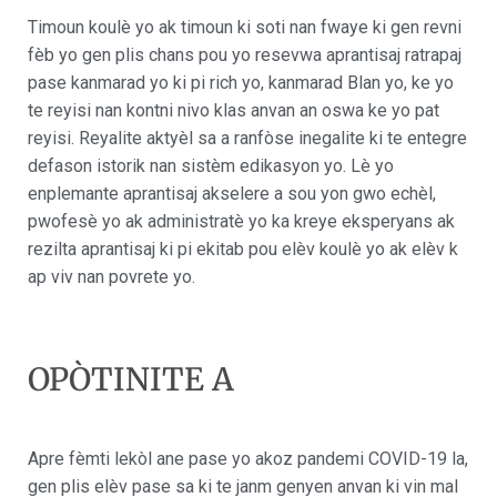
Timoun koulè yo ak timoun ki soti nan fwaye ki gen revni
fèb yo gen plis chans pou yo resevwa aprantisaj ratrapaj
pase kanmarad yo ki pi rich yo, kanmarad Blan yo, ke yo
te reyisi nan kontni nivo klas anvan an oswa ke yo pat
reyisi. Reyalite aktyèl sa a ranfòse inegalite ki te entegre
defason istorik nan sistèm edikasyon yo. Lè yo
enplemante aprantisaj akselere a sou yon gwo echèl,
pwofesè yo ak administratè yo ka kreye eksperyans ak
rezilta aprantisaj ki pi ekitab pou elèv koulè yo ak elèv k
ap viv nan povrete yo.
OPÒTINITE A
Apre fèmti lekòl ane pase yo akoz pandemi COVID-19 la,
gen plis elèv pase sa ki te janm genyen anvan ki vin mal