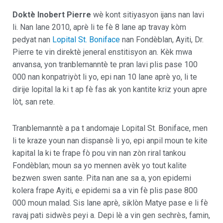
Doktè Inobert Pierre
wè kont sitiyasyon ijans nan lavi
li. Nan lane 2010, aprè li te fè 8 lane ap travay kòm
pedyat nan
Lopital St. Boniface
nan Fondèblan, Ayiti, Dr.
Pierre te vin direktè jeneral enstitisyon an. Kèk mwa
anvansa, yon tranblemanntè te pran lavi plis pase 100
000 nan konpatriyòt li yo, epi nan 10 lane aprè yo, li te
dirije lopital la ki t ap fè fas ak yon kantite kriz youn apre
lòt, san rete.
Tranblemanntè a pa t andomaje Lopital St. Boniface, men
li te kraze youn nan dispansè li yo, epi anpil moun te kite
kapital la ki te frape fò pou vin nan zòn riral tankou
Fondèblan; moun sa yo mennen avèk yo tout kalite
bezwen swen sante. Pita nan ane sa a, yon epidemi
kolera frape Ayiti, e epidemi sa a vin fè plis pase 800
000 moun malad. Sis lane aprè, siklòn Matye pase e li fè
ravaj pati sidwès peyi a. Depi lè a vin gen sechrès, famin,