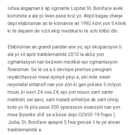
Istwa angajman k ap ogmante Lopital St. Boniface avèk
kominote a ale pi lwen pase kriz yo. Anpil bagay chanje
depi etablisman an te kòmanse an 1992 kòm yon ti klinik
ki te depann de vizit ekip medikal ki te sòti lòtbò dlo.
Etablisman an grandi pandan ane yo, epi ekspansyon li
ale pi vit aprè tranblemanntè 2010 la akòz yon
ogmantasyon nan bezwen medikal epi ogmantasyon
finansman. Se lè sa a li devlope premye pwogram
reyabilitasyon mwal epinyè peyi a, sèl inite swen
neyonatal entansif nan yon zòn ki gen prèske 3 milyon
moun, ki ouvri 24 sou 24, epi yon nouvo sant sante
matènèl, sal ijans, sant maladi enfektye ak sant chiriji,
kote yo fè plis pase 300 operasyon esansyèl nan yon
mwa (byenke chif sa a bese depi COVID-19 frape ).
Jodia, St. Boniface apeprè 5 fwa gwosè li te ye anvan
tranblemanntè a.