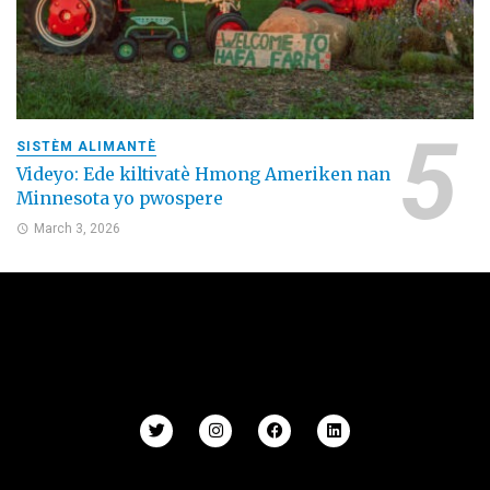
SISTÈM ALIMANTÈ
Videyo: Ede kiltivatè Hmong Ameriken nan
Minnesota yo pwospere
March 3, 2026