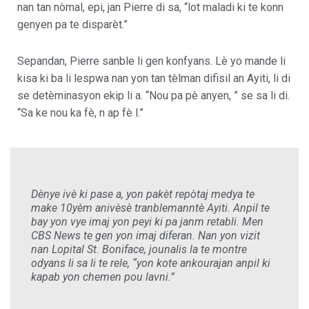
nan tan nòmal, epi, jan Pierre di sa, “lot maladi ki te konn
genyen pa te disparèt.”
Sepandan, Pierre sanble li gen konfyans. Lè yo mande li
kisa ki ba li lespwa nan yon tan tèlman difisil an Ayiti, li di
se detèminasyon ekip li a. “Nou pa pè anyen, ” se sa li di.
“Sa ke nou ka fè, n ap fè l.”
Dènye ivè ki pase a, yon pakèt repòtaj medya te
make 10yèm anivèsè tranblemanntè Ayiti. Anpil te
bay yon vye imaj yon peyi ki pa janm retabli. Men
CBS News te gen yon imaj diferan. Nan yon vizit
nan Lopital St. Boniface, jounalis la te montre
odyans li sa li te rele, “yon kote ankourajan anpil ki
kapab yon chemen pou lavni.”