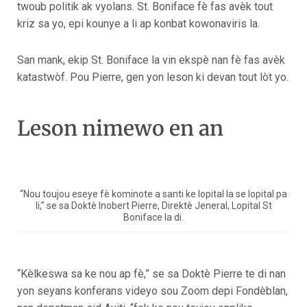
twoub politik ak vyolans. St. Boniface fè fas avèk tout
kriz sa yo, epi kounye a li ap konbat kowonaviris la.
San mank, ekip St. Boniface la vin ekspè nan fè fas avèk
katastwòf. Pou Pierre, gen yon leson ki devan tout lòt yo.
Leson nimewo en an
“Nou toujou eseye fè kominote a santi ke lopital la se lopital pa
li,” se sa Doktè Inobert Pierre, Direktè Jeneral, Lopital St
Boniface la di.
“Kèlkeswa sa ke nou ap fè,” se sa Doktè Pierre te di nan
yon seyans konferans videyo sou Zoom depi Fondèblan,