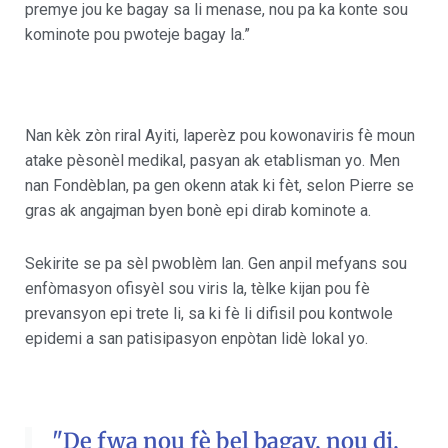
premye jou ke bagay sa li menase, nou pa ka konte sou
kominote pou pwoteje bagay la.”
Nan kèk zòn riral Ayiti, laperèz pou kowonaviris fè moun
atake pèsonèl medikal, pasyan ak etablisman yo. Men
nan Fondèblan, pa gen okenn atak ki fèt, selon Pierre se
gras ak angajman byen bonè epi dirab kominote a.
Sekirite se pa sèl pwoblèm lan. Gen anpil mefyans sou
enfòmasyon ofisyèl sou viris la, tèlke kijan pou fè
prevansyon epi trete li, sa ki fè li difisil pou kontwole
epidemi a san patisipasyon enpòtan lidè lokal yo.
"De fwa nou fè bel bagay, nou di,