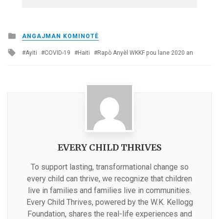
Posted
ANGAJMAN KOMINOTÈ
in
Tagged
Ayiti
COVID-19
Haiti
Rapò Anyèl WKKF pou lane 2020 an
with
EVERY CHILD THRIVES
To support lasting, transformational change so
every child can thrive, we recognize that children
live in families and families live in communities.
Every Child Thrives, powered by the W.K. Kellogg
Foundation, shares the real-life experiences and