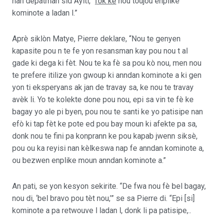
nan depatman sid Ayiti, “
fok ke
nou toujou enplike
kominote a ladan l.”
Aprè siklòn Matye, Pierre deklare, “Nou te genyen
kapasite pou n te fe yon resansman kay pou nou t al
gade ki dega ki fèt. Nou te ka fè sa pou kò nou, men nou
te prefere itilize yon gwoup ki anndan kominote a ki gen
yon ti eksperyans ak jan de travay sa, ke nou te travay
avèk li. Yo te kolekte done pou nou, epi sa vin te fè ke
bagay yo ale pi byen, pou nou te santi ke yo patisipe nan
efò ki tap fèt ke pote ed pou bay moun ki afekte pa sa,
donk nou te fini pa konprann ke pou kapab jwenn siksè,
pou ou ka reyisi nan kèlkeswa nap fe anndan kominote a,
ou bezwen enplike moun anndan kominote a.”
An pati, se yon kesyon sekirite. “De fwa nou fè bel bagay,
nou di, ‘bel bravo pou tèt nou,’” se sa Pierre di. “Epi [si]
kominote a pa retwouve l ladan l, donk li pa patisipe,..