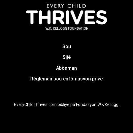
Sou
Sijè
Abònman
Règleman sou enfòmasyon prive
EveryChildThrives.com pibliye pa Fondasyon W.K Kellogg.