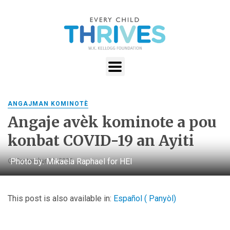
ANGAJMAN KOMINOTÈ
Angaje avèk kominote a pou
konbat COVID-19 an Ayiti
Photo by: Mikaela Raphael for HEI
September 17, 2020
This post is also available in:
Español
(
Panyòl
)