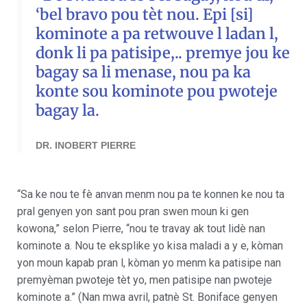
‘bel bravo pou tèt nou. Epi [si]
kominote a pa retwouve l ladan l,
donk li pa patisipe,.. premye jou ke
bagay sa li menase, nou pa ka
konte sou kominote pou pwoteje
bagay la.
DR. INOBERT PIERRE
“Sa ke nou te fè anvan menm nou pa te konnen ke nou ta
pral genyen yon sant pou pran swen moun ki gen
kowona,” selon Pierre, “nou te travay ak tout lidè nan
kominote a. Nou te eksplike yo kisa maladi a y e, kòman
yon moun kapab pran l, kòman yo menm ka patisipe nan
premyèman pwoteje tèt yo, men patisipe nan pwoteje
kominote a.” (Nan mwa avril, patnè St. Boniface genyen