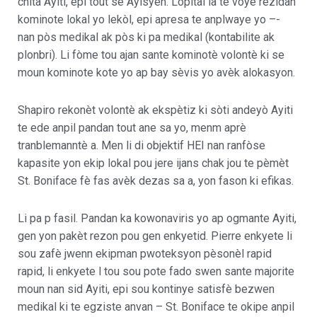
chita Ayiti, epi tout se Ayisyen. Lopital la te voye rezidan
kominote lokal yo lekòl, epi apresa te anplwaye yo –-
nan pòs medikal ak pòs ki pa medikal (kontabilite ak
plonbri). Li fòme tou ajan sante kominotè volontè ki se
moun kominote kote yo ap bay sèvis yo avèk alokasyon.
Shapiro rekonèt volontè ak ekspètiz ki sòti andeyò Ayiti
te ede anpil pandan tout ane sa yo, menm aprè
tranblemanntè a. Men li di objektif HEI nan ranfòse
kapasite yon ekip lokal pou jere ijans chak jou te pèmèt
St. Boniface fè fas avèk dezas sa a, yon fason ki efikas.
Li pa p fasil. Pandan ka kowonaviris yo ap ogmante Ayiti,
gen yon pakèt rezon pou gen enkyetid. Pierre enkyete li
sou zafè jwenn ekipman pwoteksyon pèsonèl rapid
rapid, li enkyete l tou sou pote fado swen sante majorite
moun nan sid Ayiti, epi sou kontinye satisfè bezwen
medikal ki te egziste anvan – St. Boniface te okipe anpil