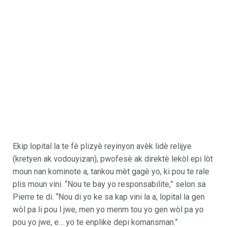
Ekip lopital la te fè plizyè reyinyon avèk lidè relijye
(kretyen ak vodouyizan), pwofesè ak direktè lekòl epi lòt
moun nan kominote a, tankou mèt gagè yo, ki pou te rale
plis moun vini. “Nou te bay yo responsabilite,” selon sa
Pierre te di. “Nou di yo ke sa kap vini la a, lopital la gen
wòl pa li pou l jwe, men yo menm tou yo gen wòl pa yo
pou yo jwe, e… yo te enplike depi komansman.”