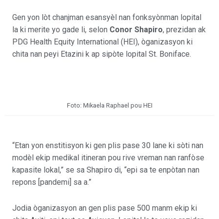
Gen yon lòt chanjman esansyèl nan fonksyònman lopital
la ki merite yo gade li, selon
Conor Shapiro
, prezidan ak
PDG Health Equity International (HEI), òganizasyon ki
chita nan peyi Etazini k ap sipòte lopital St. Boniface.
Foto: Mikaela Raphael pou HEI
“Etan yon enstitisyon ki gen plis pase 30 lane ki sòti nan
modèl ekip medikal itineran pou rive vreman nan ranfòse
kapasite lokal,” se sa Shapiro di, “epi sa te enpòtan nan
repons [pandemi] sa a.”
Jodia òganizasyon an gen plis pase 500 manm ekip ki