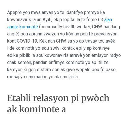
Apeprè yon mwa anvan yo te idantifye premye ka
kowonaviris la an Ayiti, ekip lopital la te fòme 63
ajan
sante kominotè
(community health worker, CHW, nan lang
anglè) pou aprann vwazen yo kòman pou fè prevansyon
kont COVID-19. Kèk nan CHW sa yo ap travay tou avèk
lidè kominotè yo sou swivi kontak epi y ap kontinye
edike piblik la sou kowonaviris atravè yon emisyon radyo
chak semèn, pandan enfimyè kominotè yo ap itilize
kamyon ki gen sistèm son ak gwo wopalè pou fè pase
mesaj yo nan mache yo ak nan lari a.
Etabli relasyon pi pwòch
ak kominote a