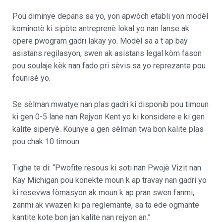
Pou diminye depans sa yo, yon apwòch etabli yon modèl
kominotè ki sipòte antreprenè lokal yo nan lanse ak
opere pwogram gadri lakay yo. Modèl sa a t ap bay
asistans regilasyon, swen ak asistans legal kòm fason
pou soulaje kèk nan fado pri sèvis sa yo reprezante pou
founisè yo.
Se sèlman mwatye nan plas gadri ki disponib pou timoun
ki gen 0-5 lane nan Rejyon Kent yo ki konsidere e ki gen
kalite siperyè. Kounye a gen sèlman twa bon kalite plas
pou chak 10 timoun.
Tighe te di: “Pwofite resous ki soti nan Pwojè Vizit nan
Kay Michigan pou konekte moun k ap travay nan gadri yo
ki resevwa fòmasyon ak moun k ap pran swen fanmi,
zanmi ak vwazen ki pa reglemante, sa ta ede ogmante
kantite kote bon jan kalite nan rejyon an.”