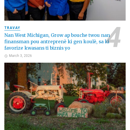
TRAVAY
Nan West Michigan, Grow ap bouche twou nan
finansman pou antreprenè ki gen koulè, sa ki
favorize kwasans ti biznis yo
March 3, 2026