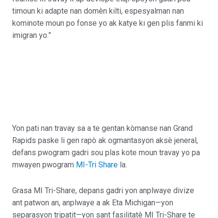
timoun ki adapte nan domèn kilti, espesyalman nan
kominote moun po fonse yo ak katye ki gen plis fanmi ki
imigran yo.”
Yon pati nan travay sa a te gentan kòmanse nan Grand
Rapids paske li gen rapò ak ogmantasyon aksè jeneral,
defans pwogram gadri sou plas kote moun travay yo pa
mwayen pwogram
MI-Tri Share
la.
Grasa MI Tri-Share, depans gadri yon anplwaye divize
ant patwon an, anplwaye a ak Eta Michigan—yon
separasyon tripatit—yon sant fasilitatè MI Tri-Share te