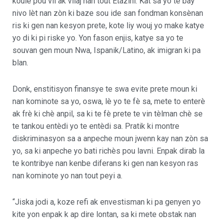
koulè pou vil ak vilaj nan tout Etazini. Kat sa yo te bay
nivo lèt nan zòn ki baze sou ide san fondman konsènan
ris ki gen nan kesyon prete, kote liy wouj yo make katye
yo di ki pi riske yo. Yon fason enjis, katye sa yo te
souvan gen moun Nwa, Ispanik/Latino, ak imigran ki pa
blan.
Donk, enstitisyon finansye te swa evite prete moun ki
nan kominote sa yo, oswa, lè yo te fè sa, mete to enterè
ak frè ki chè anpil, sa ki te fè prete te vin tèlman chè se
te tankou entèdi yo te entèdi sa. Pratik ki montre
diskriminasyon sa a anpeche moun jwenn kay nan zòn sa
yo, sa ki anpeche yo bati richès pou lavni. Enpak dirab la
te kontribye nan kenbe diferans ki gen nan kesyon ras
nan kominote yo nan tout peyi a.
“Jiska jodi a, koze refi ak envestisman ki pa genyen yo
kite yon enpak k ap dire lontan, sa ki mete obstak nan