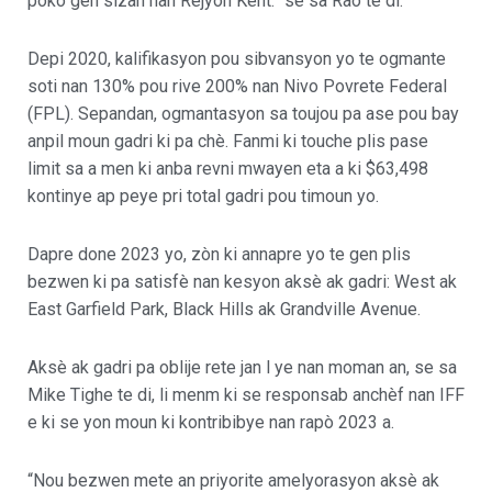
poko gen sizan nan Rejyon Kent.” se sa Rao te di.
Depi 2020, kalifikasyon pou sibvansyon yo te ogmante
soti nan 130% pou rive 200% nan Nivo Povrete Federal
(FPL). Sepandan, ogmantasyon sa toujou pa ase pou bay
anpil moun gadri ki pa chè. Fanmi ki touche plis pase
limit sa a men ki anba revni mwayen eta a ki $63,498
kontinye ap peye pri total gadri pou timoun yo.
Dapre done 2023 yo, zòn ki annapre yo te gen plis
bezwen ki pa satisfè nan kesyon aksè ak gadri: West ak
East Garfield Park, Black Hills ak Grandville Avenue.
Aksè ak gadri pa oblije rete jan l ye nan moman an, se sa
Mike Tighe te di, li menm ki se responsab anchèf nan IFF
e ki se yon moun ki kontribibye nan rapò 2023 a.
“Nou bezwen mete an priyorite amelyorasyon aksè ak