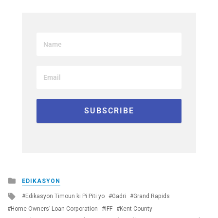
Posted
EDIKASYON
in
Tagged
Edikasyon Timoun ki Pi Piti yo
Gadri
Grand Rapids
with
Home Owners’ Loan Corporation
IFF
Kent County