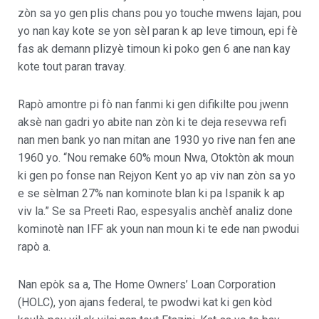
zòn sa yo gen plis chans pou yo touche mwens lajan, pou
yo nan kay kote se yon sèl paran k ap leve timoun, epi fè
fas ak demann plizyè timoun ki poko gen 6 ane nan kay
kote tout paran travay.
Rapò amontre pi fò nan fanmi ki gen difikilte pou jwenn
aksè nan gadri yo abite nan zòn ki te deja resevwa refi
nan men bank yo nan mitan ane 1930 yo rive nan fen ane
1960 yo. “Nou remake 60% moun Nwa, Otoktòn ak moun
ki gen po fonse nan Rejyon Kent yo ap viv nan zòn sa yo
e se sèlman 27% nan kominote blan ki pa Ispanik k ap
viv la.” Se sa Preeti Rao, espesyalis anchèf analiz done
kominotè nan IFF ak youn nan moun ki te ede nan pwodui
rapò a.
Nan epòk sa a, The Home Owners’ Loan Corporation
(HOLC), yon ajans federal, te pwodwi kat ki gen kòd