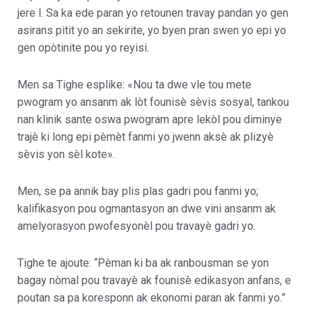
jere l. Sa ka ede paran yo retounen travay pandan yo gen
asirans pitit yo an sekirite, yo byen pran swen yo epi yo
gen opòtinite pou yo reyisi.
Men sa Tighe esplike: «Nou ta dwe vle tou mete
pwogram yo ansanm ak lòt founisè sèvis sosyal, tankou
nan klinik sante oswa pwogram apre lekòl pou diminye
trajè ki long epi pèmèt fanmi yo jwenn aksè ak plizyè
sèvis yon sèl kote».
Men, se pa annik bay plis plas gadri pou fanmi yo;
kalifikasyon pou ogmantasyon an dwe vini ansanm ak
amelyorasyon pwofesyonèl pou travayè gadri yo.
Tighe te ajoute: “Pèman ki ba ak ranbousman se yon
bagay nòmal pou travayè ak founisè edikasyon anfans, e
poutan sa pa koresponn ak ekonomi paran ak fanmi yo.”