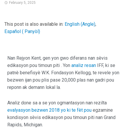
February 5, 2025
This post is also available in:
English
(
Angle
)
Español
(
Panyòl
)
Nan Rejyon Kent, gen yon gwo diferans nan sèvis
edikasyon pou timoun piti . Yon
analiz resan
IFF, ki se
patnè benefisyè W.K. Fondasyon Kellogg, te revele yon
bezwen ijan pou plis pase 20,000 plas nan gadri pou
reponn ak demann lokal la.
Analiz done sa a se yon ogmantasyon nan rezilta
evalyasyon bezwen 2018 yo ki te fèt pou
egzamine
kondisyon sèvis edikasyon pou timoun piti nan Grand
Rapids, Michigan.