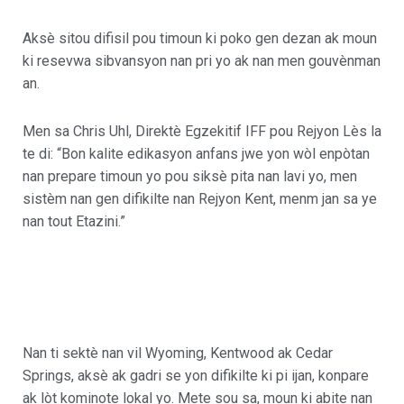
Aksè sitou difisil pou timoun ki poko gen dezan ak moun
ki resevwa sibvansyon nan pri yo ak nan men gouvènman
an.
Men sa Chris Uhl, Direktè Egzekitif IFF pou Rejyon Lès la
te di: “Bon kalite edikasyon anfans jwe yon wòl enpòtan
nan prepare timoun yo pou siksè pita nan lavi yo, men
sistèm nan gen difikilte nan Rejyon Kent, menm jan sa ye
nan tout Etazini.”
Nan ti sektè nan vil Wyoming, Kentwood ak Cedar
Springs, aksè ak gadri se yon difikilte ki pi ijan, konpare
ak lòt kominote lokal yo. Mete sou sa, moun ki abite nan