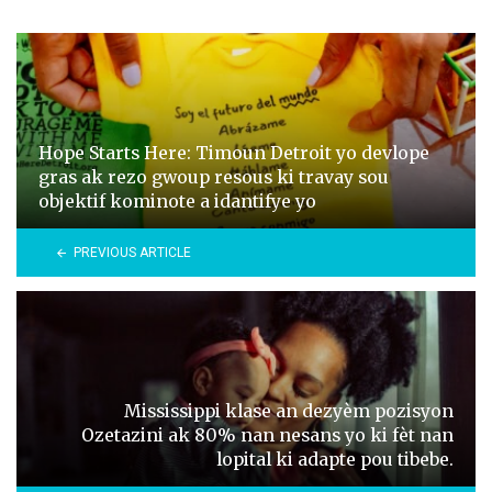
Hope Starts Here: Timoun Detroit yo devlope
gras ak rezo gwoup resous ki travay sou
objektif kominote a idantifye yo
PREVIOUS ARTICLE
Mississippi klase an dezyèm pozisyon
Ozetazini ak 80% nan nesans yo ki fèt nan
lopital ki adapte pou tibebe.