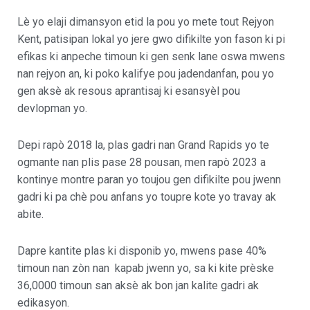
Lè yo elaji dimansyon etid la pou yo mete tout Rejyon
Kent, patisipan lokal yo jere gwo difikilte yon fason ki pi
efikas ki anpeche timoun ki gen senk lane oswa mwens
nan rejyon an, ki poko kalifye pou jadendanfan, pou yo
gen aksè ak resous aprantisaj ki esansyèl pou
devlopman yo.
Depi rapò 2018 la, plas gadri nan Grand Rapids yo te
ogmante nan plis pase 28 pousan, men rapò 2023 a
kontinye montre paran yo toujou gen difikilte pou jwenn
gadri ki pa chè pou anfans yo toupre kote yo travay ak
abite.
Dapre kantite plas ki disponib yo, mwens pase 40%
timoun nan zòn nan kapab jwenn yo, sa ki kite prèske
36,0000 timoun san aksè ak bon jan kalite gadri ak
edikasyon.