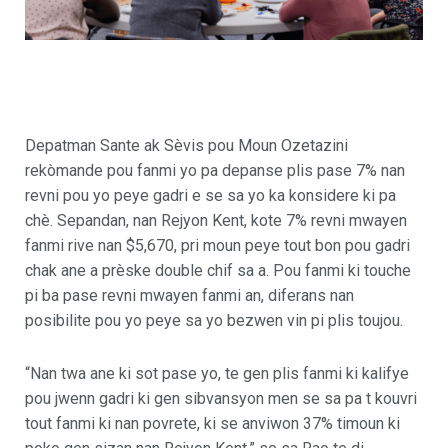
Depatman Sante ak Sèvis pou Moun Ozetazini
rekòmande pou fanmi yo pa depanse plis pase 7% nan
revni pou yo peye gadri e se sa yo ka konsidere ki pa
chè. Sepandan, nan Rejyon Kent, kote 7% revni mwayen
fanmi rive nan $5,670, pri moun peye tout bon pou gadri
chak ane a prèske double chif sa a. Pou fanmi ki touche
pi ba pase revni mwayen fanmi an, diferans nan
posibilite pou yo peye sa yo bezwen vin pi plis toujou.
“Nan twa ane ki sot pase yo, te gen plis fanmi ki kalifye
pou jwenn gadri ki gen sibvansyon men se sa pa t kouvri
tout fanmi ki nan povrete, ki se anviwon 37% timoun ki