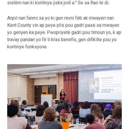
sistèm nan ki kontinye jiska jodi a.” Se sa Rao te di.
Anpil nan fanmi sa yo ki gen revni fèb ak mwayen nan
Kent County vin ap peye plis pou gadri pase sa mwayen
yo genyen ka peye. Pwopriyetè gadri pou timoun yo, k ap
travay pandan yo fè ti kras benefis, gen difikilte pou yo
kontinye fonksyone.