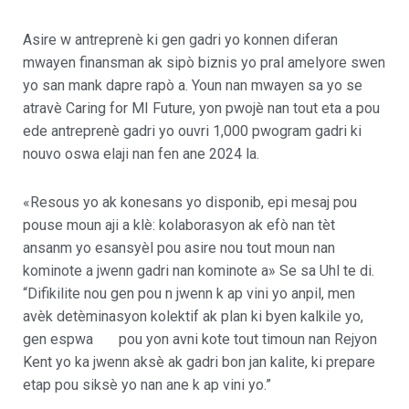
Asire w antreprenè ki gen gadri yo konnen diferan
mwayen finansman ak sipò biznis yo pral amelyore swen
yo san mank dapre rapò a. Youn nan mwayen sa yo se
atravè Caring for MI Future, yon pwojè nan tout eta a pou
ede antreprenè gadri yo ouvri 1,000 pwogram gadri ki
nouvo oswa elaji nan fen ane 2024 la.
«Resous yo ak konesans yo disponib, epi mesaj pou
pouse moun aji a klè: kolaborasyon ak efò nan tèt
ansanm yo esansyèl pou asire nou tout moun nan
kominote a jwenn gadri nan kominote a» Se sa Uhl te di.
“Difikilite nou gen pou n jwenn k ap vini yo anpil, men
avèk detèminasyon kolektif ak plan ki byen kalkile yo,
gen espwa pou yon avni kote tout timoun nan Rejyon
Kent yo ka jwenn aksè ak gadri bon jan kalite, ki prepare
etap pou siksè yo nan ane k ap vini yo.”