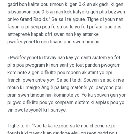
gadri bon kalite pou timoun ki gen 0-2 an ak gadri ki gen
sibvansyon pou 0-5 an nan kèk katye ki gen plis bezwen
onivo Grand Rapids.” Se sa l te ajoute. Tighe di youn nan
fason ki pi senp pou fè sa se lè yo fè l pi fasil pou plis
antreprenè kapab ofri swen nan kay antanke
pwofesyonèl ki gen lisans pou swen timoun.
«Pwofesyonèl ki travay nan kay yo santi sistèm yo fèt
plis pou pwogram ki nan sant yo tout pandan pwogram
kominotè a gen difikilte pou reponn ak atant yo epi
franchi pwen antre yo». Se sa l te di. Souvan se sa k rive
moun ki, malgre Anglè pa lang matènèl yo, pasyone pou
pran swen timoun nan kominote yo. Yo ka souvan gen yon
pi gwo difikilte pou yo konprann sistèm ki anplas pou yo
vin pwofesyonèl ki lisansye.
Tighe te di: “Nou ta ka rezoud sa lè nou chèche rezo
founisè ki travay k ap devlope elaji opsyon gadri pou