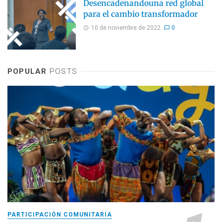
Desencadenandouna red global
para el cambio transformador
10 de noviembre de 2022
0
POPULAR
POSTS
PARTICIPACIÓN COMUNITARIA