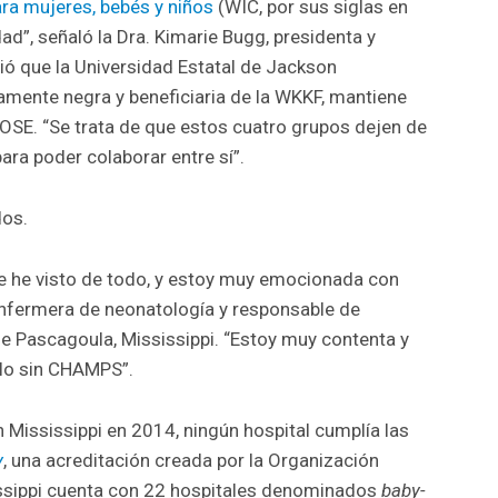
ara mujeres, bebés y niños
(WIC, por sus siglas en
dad”, señaló la Dra. Kimarie Bugg, presidenta y
ió que la Universidad Estatal de Jackson
camente negra y beneficiaria de la WKKF, mantiene
OSE. “Se trata de que estos cuatro grupos dejen de
ara poder colaborar entre sí”.
dos.
ue he visto de todo, y estoy muy emocionada con
enfermera de neonatología y responsable de
e Pascagoula, Mississippi. “Estoy muy contenta y
lo sin CHAMPS”.
ississippi en 2014, ningún hospital cumplía las
y
, una acreditación creada por la Organización
issippi cuenta con 22 hospitales denominados
baby-