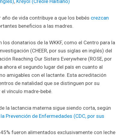
Inglés
)
Kreyòl
(
Creole Haitiano
)
r año de vida contribuye a que los bebés
crezcan
rtantes beneficios a las madres.
n los donatarios de la WKKF, como el Centro para la
Investigación (CHEER, por sus siglas en inglés) del
ación Reaching Our Sisters Everywhere (ROSE, por
pa ahora el segundo lugar del país en cuanto al
 amigables con el lactante. Esta acreditación
entros de natalidad que se distinguen por su
y el vínculo madre-bebé.
de la lactancia materna sigue siendo corta, según
y la Prevención de Enfermedades (CDC, por sus
l 45% fueron alimentados exclusivamente con leche