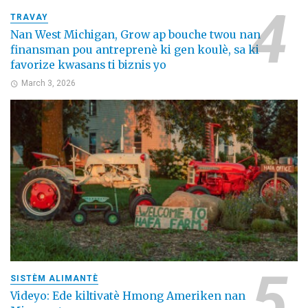
TRAVAY
Nan West Michigan, Grow ap bouche twou nan
finansman pou antreprenè ki gen koulè, sa ki
favorize kwasans ti biznis yo
March 3, 2026
SISTÈM ALIMANTÈ
Videyo: Ede kiltivatè Hmong Ameriken nan