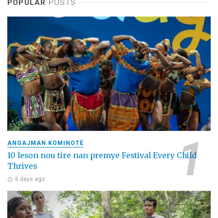
POPULAR
POSTS
ANGAJMAN KOMINOTÈ
10 leson nou tire nan premye Festival Every Child
Thrives
6 days ago