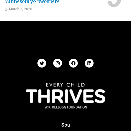
Minnesota yo pwospere
March 3, 2026
Sou