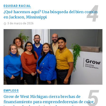
EQUIDAD RACIAL
¿Qué hacemos aquí? Una búsqueda del bien común
en Jackson, Mississippi
3 de marzo de 2026
EMPLEOS
Grow de West Michigan cierra brechas de
financiamiento para emprendedores/as de color,