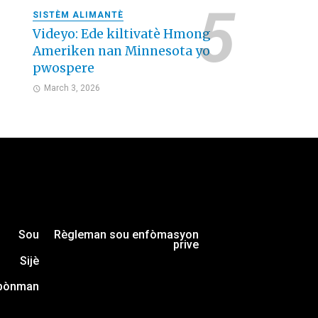
SISTÈM ALIMANTÈ
Videyo: Ede kiltivatè Hmong
Ameriken nan Minnesota yo
pwospere
March 3, 2026
Sou
Règleman sou enfòmasyon
prive
Sijè
bònman