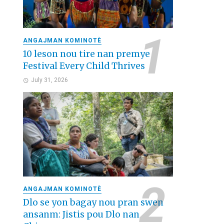
ANGAJMAN KOMINOTÈ
10 leson nou tire nan premye
Festival Every Child Thrives
July 31, 2026
ANGAJMAN KOMINOTÈ
Dlo se yon bagay nou pran swen
ansanm: Jistis pou Dlo nan