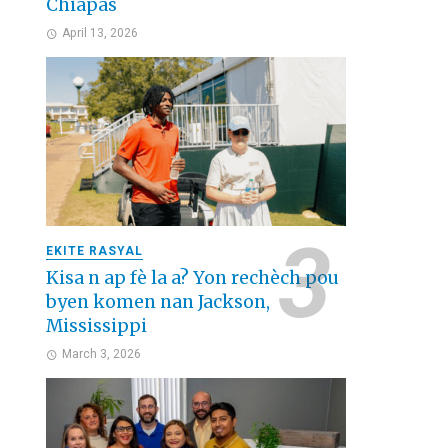
Chiapas
April 13, 2026
EKITE RASYAL
Kisa n ap fè la a? Yon rechèch pou
byen komen nan Jackson,
Mississippi
March 3, 2026