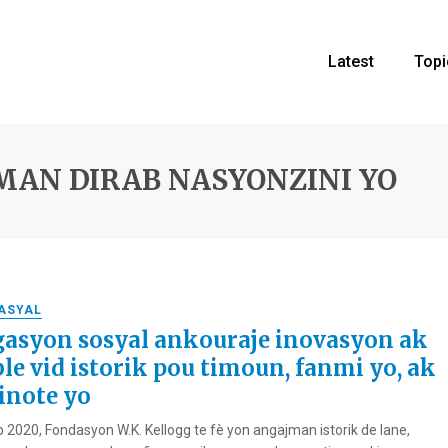
Latest
Topi
MAN DIRAB NASYONZINI YO
RASYAL
gasyon sosyal ankouraje inovasyon ak
le vid istorik pou timoun, fanmi yo, ak
note yo
 2020, Fondasyon W.K. Kellogg te fè yon angajman istorik de lane,