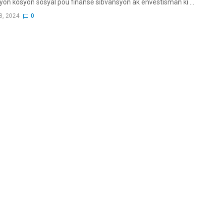
yon kosyon sosyal pou finanse sibvansyon ak envestisman ki ...
8, 2024
0