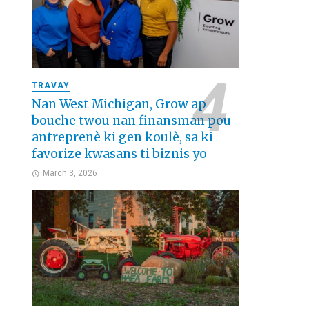
TRAVAY
Nan West Michigan, Grow ap
bouche twou nan finansman pou
antreprenè ki gen koulè, sa ki
favorize kwasans ti biznis yo
March 3, 2026