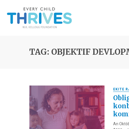
TAG: OBJEKTIF DEVLOP
EKITE 
Obli
konb
komi
An Oktòb