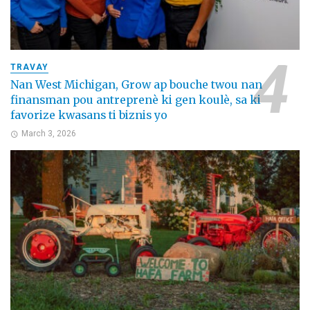
TRAVAY
Nan West Michigan, Grow ap bouche twou nan
finansman pou antreprenè ki gen koulè, sa ki
favorize kwasans ti biznis yo
March 3, 2026