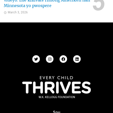
Videyo: Ede kiltivatè Hmong Ameriken nan
Minnesota yo pwospere
March 3, 2026
Sou