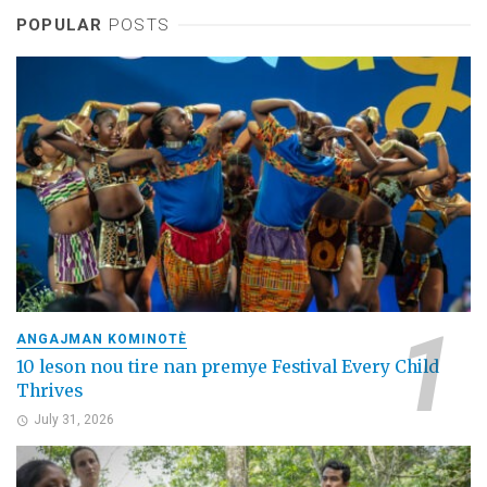
POPULAR
POSTS
ANGAJMAN KOMINOTÈ
10 leson nou tire nan premye Festival Every Child
Thrives
July 31, 2026