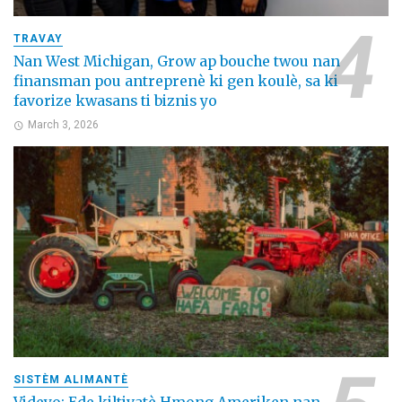
TRAVAY
Nan West Michigan, Grow ap bouche twou nan
finansman pou antreprenè ki gen koulè, sa ki
favorize kwasans ti biznis yo
March 3, 2026
SISTÈM ALIMANTÈ