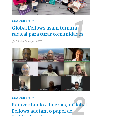
LEADERSHIP
Global Fellows usam ternura
radical para curar comunidades
19 de Março, 2026
LEADERSHIP
Reinventando a liderança: Global
Fellows adotam o papel de