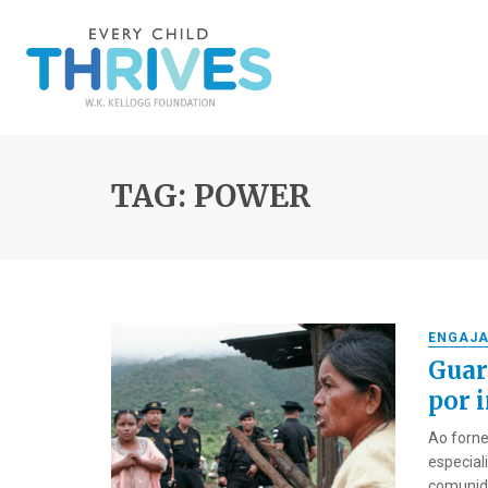
TAG: POWER
ENGAJA
Guar
por i
Ao forne
especial
comunida