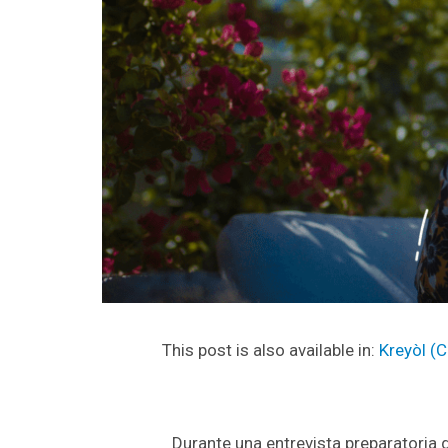
This post is also available in:
Kreyòl
(
C
Durante una entrevista preparatoria