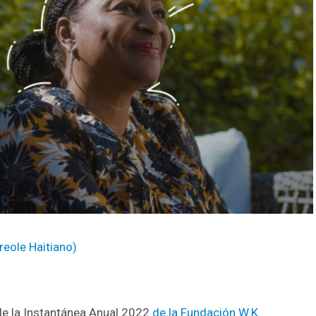
reole Haitiano
)
 de la Instantánea Anual 2022
de la Fundación W.K.