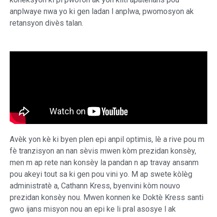
anplwaye nwa yo ki gen ladan l anplwa, pwomosyon ak
retansyon divès talan.
Avèk yon kè ki byen plen epi anpil optimis, lè a rive pou m
fè tranzisyon an nan sèvis mwen kòm prezidan konsèy,
men m ap rete nan konsèy la pandan n ap travay ansanm
pou akeyi tout sa ki gen pou vini yo. M ap swete kòlèg
administratè a, Cathann Kress, byenvini kòm nouvo
prezidan konsèy nou. Mwen konnen ke Doktè Kress santi
gwo ijans misyon nou an epi ke li pral asosye l ak