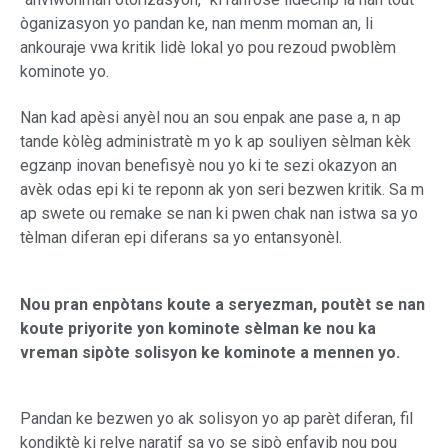
òganizasyon yo pandan ke, nan menm moman an, li
ankouraje vwa kritik lidè lokal yo pou rezoud pwoblèm
kominote yo.
Nan kad apèsi anyèl nou an sou enpak ane pase a, n ap
tande kòlèg administratè m yo k ap souliyen sèlman kèk
egzanp inovan benefisyè nou yo ki te sezi okazyon an
avèk odas epi ki te reponn ak yon seri bezwen kritik. Sa m
ap swete ou remake se nan ki pwen chak nan istwa sa yo
tèlman diferan epi diferans sa yo entansyonèl.
Nou pran enpòtans koute a seryezman, poutèt se nan
koute priyorite yon kominote sèlman ke nou ka
vreman sipòte solisyon ke kominote a mennen yo.
Pandan ke bezwen yo ak solisyon yo ap parèt diferan, fil
kondiktè ki relye naratif sa yo se sipò enfayib nou pou