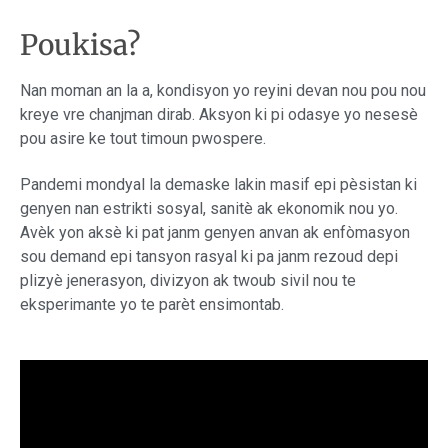
Poukisa?
Nan moman an la a, kondisyon yo reyini devan nou pou nou
kreye vre chanjman dirab. Aksyon ki pi odasye yo nesesè
pou asire ke tout timoun pwospere.
Pandemi mondyal la demaske lakin masif epi pèsistan ki
genyen nan estrikti sosyal, sanitè ak ekonomik nou yo.
Avèk yon aksè ki pat janm genyen anvan ak enfòmasyon
sou demand epi tansyon rasyal ki pa janm rezoud depi
plizyè jenerasyon, divizyon ak twoub sivil nou te
eksperimante yo te parèt ensimontab.