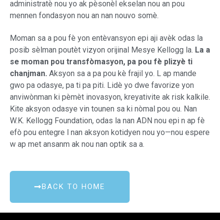
administratè nou yo ak pèsonèl ekselan nou an pou
mennen fondasyon nou an nan nouvo somè.
Moman sa a pou fè yon entèvansyon epi aji avèk odas la
posib sèlman poutèt vizyon orijinal Mesye Kellogg la.
La a
se moman pou transfòmasyon, pa pou fè plizyè ti
chanjman.
Aksyon sa a pa pou kè frajil yo. L ap mande
gwo pa odasye, pa ti pa piti. Lidè yo dwe favorize yon
anviwònman ki pèmèt inovasyon, kreyativite ak risk kalkile.
Kite aksyon odasye vin tounen sa ki nòmal pou ou. Nan
W.K. Kellogg Foundation, odas la nan ADN nou epi n ap fè
efò pou entegre l nan aksyon kotidyen nou yo—nou espere
w ap met ansanm ak nou nan optik sa a.
BACK TO HOME