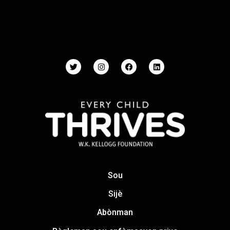
Sou
Sijè
Abònman