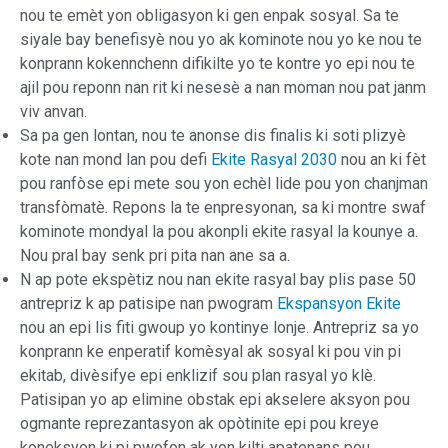
nou te emèt yon obligasyon ki gen enpak sosyal. Sa te
siyale bay benefisyè nou yo ak kominote nou yo ke nou te
konprann kokennchenn difikilte yo te kontre yo epi nou te
ajil pou reponn nan rit ki nesesè a nan moman nou pat janm
viv anvan.
Sa pa gen lontan, nou te anonse dis finalis ki soti plizyè
kote nan mond lan pou defi
Ekite Rasyal 2030
nou an ki fèt
pou ranfòse epi mete sou yon echèl lide pou yon chanjman
transfòmatè. Repons la te enpresyonan, sa ki montre swaf
kominote mondyal la pou akonpli ekite rasyal la kounye a.
Nou pral bay senk pri pita nan ane sa a.
N ap pote ekspètiz nou nan ekite rasyal bay plis pase 50
antrepriz k ap patisipe nan pwogram
Ekspansyon Ekite
nou an epi lis fiti gwoup yo kontinye lonje. Antrepriz sa yo
konprann ke enperatif komèsyal ak sosyal ki pou vin pi
ekitab, divèsifye epi enklizif sou plan rasyal yo klè.
Patisipan yo ap elimine obstak epi akselere aksyon pou
ogmante reprezantasyon ak opòtinite epi pou kreye
koneksyon ki pi pwofon ak yon kilti apatenans pou