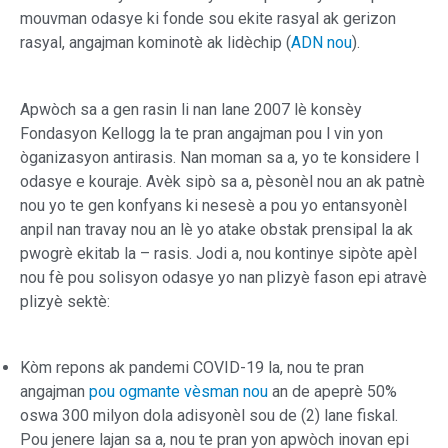
mouvman odasye ki fonde sou ekite rasyal ak gerizon
rasyal, angajman kominotè ak lidèchip (
ADN nou
).
Apwòch sa a gen rasin li nan lane 2007 lè konsèy
Fondasyon Kellogg la te pran angajman pou l vin yon
òganizasyon antirasis. Nan moman sa a, yo te konsidere l
odasye e kouraje. Avèk sipò sa a, pèsonèl nou an ak patnè
nou yo te gen konfyans ki nesesè a pou yo entansyonèl
anpil nan travay nou an lè yo atake obstak prensipal la ak
pwogrè ekitab la – rasis. Jodi a, nou kontinye sipòte apèl
nou fè pou solisyon odasye yo nan plizyè fason epi atravè
plizyè sektè:
Kòm repons ak pandemi COVID-19 la, nou te pran
angajman
pou ogmante vèsman nou
an de apeprè 50%
oswa 300 milyon dola adisyonèl sou de (2) lane fiskal.
Pou jenere lajan sa a, nou te pran yon apwòch inovan epi