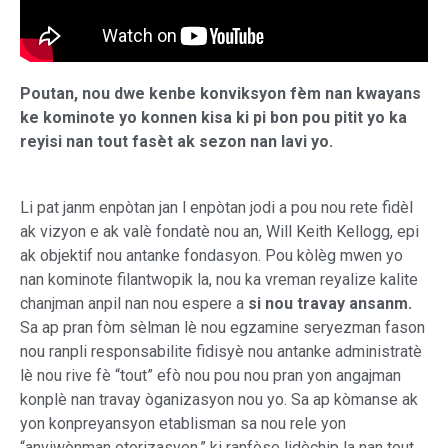
Poutan, nou dwe kenbe konviksyon fèm nan kwayans
ke kominote yo konnen kisa ki pi bon pou pitit yo ka
reyisi nan tout fasèt ak sezon nan lavi yo.
Li pat janm enpòtan jan l enpòtan jodi a pou nou rete fidèl
ak vizyon e ak valè fondatè nou an, Will Keith Kellogg, epi
ak objektif nou antanke fondasyon. Pou kòlèg mwen yo
nan kominote filantwopik la, nou ka vreman reyalize kalite
chanjman anpil nan nou espere a
si nou travay ansanm.
Sa ap pran fòm sèlman lè nou egzamine seryezman fason
nou ranpli responsabilite fidisyè nou antanke administratè
lè nou rive fè “tout” efò nou pou nou pran yon angajman
konplè nan travay òganizasyon nou yo. Sa ap kòmanse ak
yon konpreyansyon etablisman sa nou rele yon
“anviwònman otorizasyon,” ki ranfòse lidèchip la nan tout