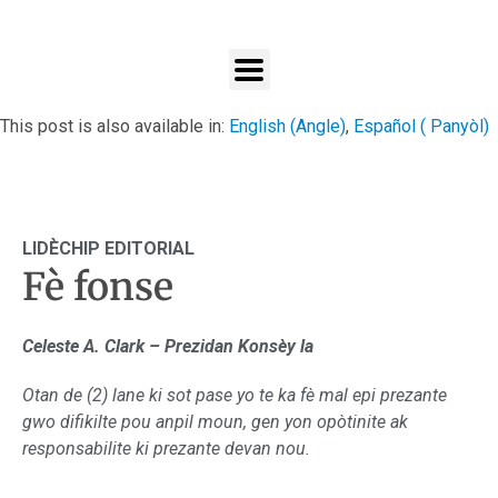
This post is also available in:
English
(
Angle
)
Español
(
Panyòl
)
LIDÈCHIP EDITORIAL
Fè fonse
Celeste A. Clark – Prezidan Konsèy la
Otan de (2) lane ki sot pase yo te ka fè mal epi prezante
gwo difikilte pou anpil moun, gen yon opòtinite ak
responsabilite ki prezante devan nou.