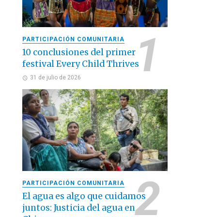
PARTICIPACIÓN COMUNITARIA
10 conclusiones del primer
festival Every Child Thrives
31 de julio de 2026
PARTICIPACIÓN COMUNITARIA
El agua es algo que cuidamos
juntos: Justicia del agua en