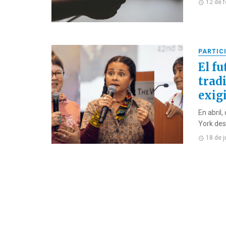
12 de 
PARTIC
El fu
trad
exig
En abril
York des
18 de j