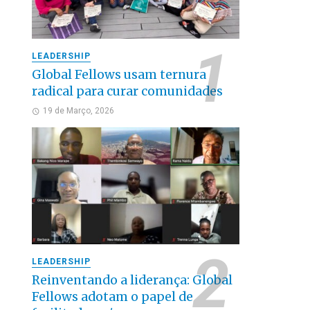
LEADERSHIP
Global Fellows usam ternura
radical para curar comunidades
19 de Março, 2026
LEADERSHIP
Reinventando a liderança: Global
Fellows adotam o papel de