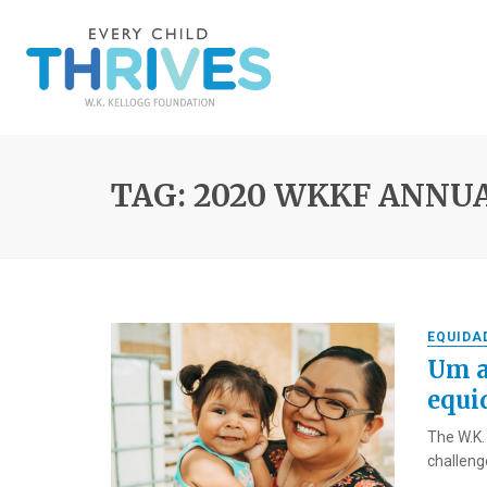
TAG: 2020 WKKF ANNU
EQUIDA
Um a
equi
The W.K.
challeng
...