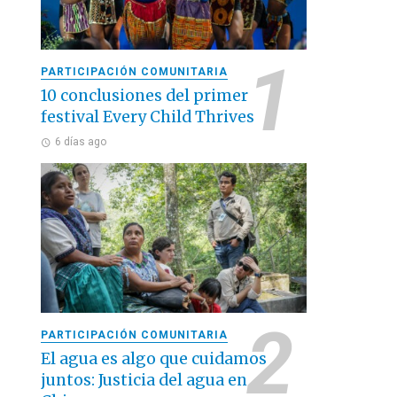
PARTICIPACIÓN COMUNITARIA
10 conclusiones del primer
festival Every Child Thrives
6 días ago
PARTICIPACIÓN COMUNITARIA
El agua es algo que cuidamos
juntos: Justicia del agua en