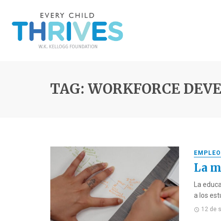
TAG: WORKFORCE DEV
EMPLEO
La m
La educ
a los es
12 de 