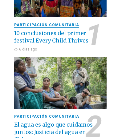
PARTICIPACIÓN COMUNITARIA
10 conclusiones del primer
festival Every Child Thrives
6 días ago
PARTICIPACIÓN COMUNITARIA
El agua es algo que cuidamos
juntos: Justicia del agua en