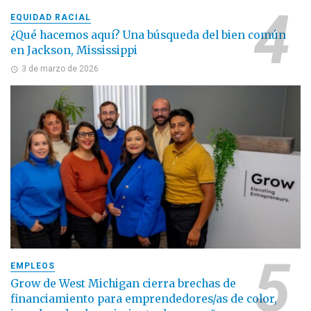
EQUIDAD RACIAL
¿Qué hacemos aquí? Una búsqueda del bien común
en Jackson, Mississippi
3 de marzo de 2026
EMPLEOS
Grow de West Michigan cierra brechas de
financiamiento para emprendedores/as de color,