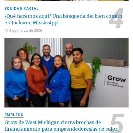
EQUIDAD RACIAL
¿Qué hacemos aquí? Una búsqueda del bien común
en Jackson, Mississippi
3 de marzo de 2026
EMPLEOS
Grow de West Michigan cierra brechas de
financiamiento para emprendedores/as de color,