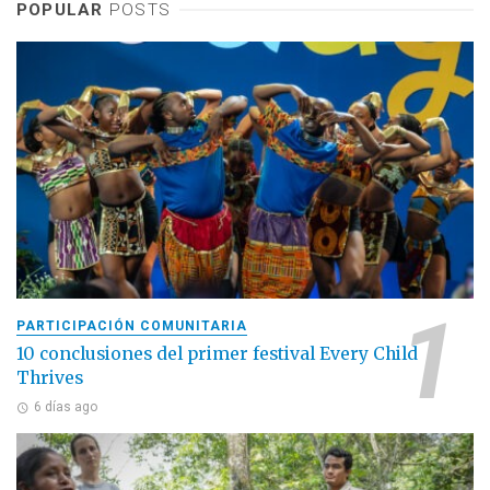
POPULAR
POSTS
PARTICIPACIÓN COMUNITARIA
10 conclusiones del primer festival Every Child
Thrives
6 días ago