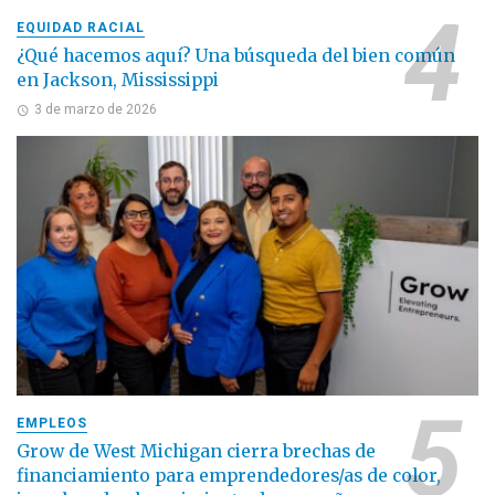
EQUIDAD RACIAL
¿Qué hacemos aquí? Una búsqueda del bien común
en Jackson, Mississippi
3 de marzo de 2026
EMPLEOS
Grow de West Michigan cierra brechas de
financiamiento para emprendedores/as de color,