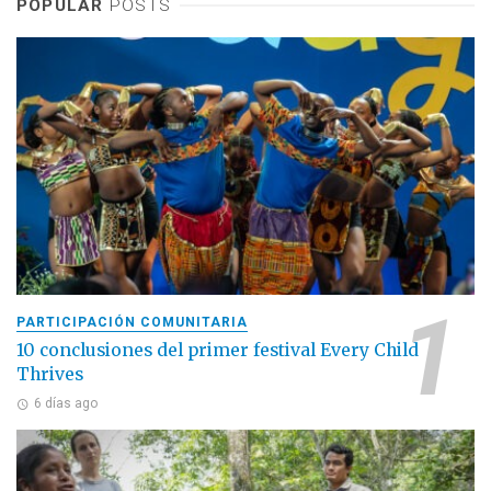
POPULAR
POSTS
PARTICIPACIÓN COMUNITARIA
10 conclusiones del primer festival Every Child
Thrives
6 días ago