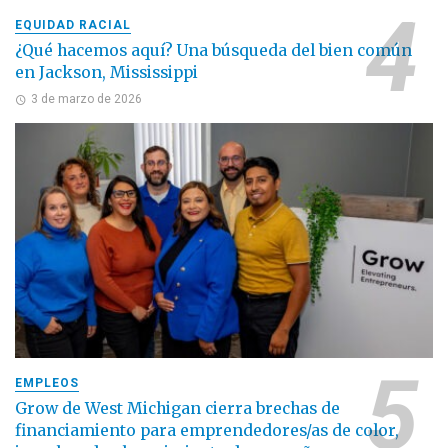
EQUIDAD RACIAL
¿Qué hacemos aquí? Una búsqueda del bien común
en Jackson, Mississippi
3 de marzo de 2026
EMPLEOS
Grow de West Michigan cierra brechas de
financiamiento para emprendedores/as de color,