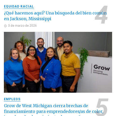
EQUIDAD RACIAL
¿Qué hacemos aquí? Una búsqueda del bien común
en Jackson, Mississippi
3 de marzo de 2026
EMPLEOS
Grow de West Michigan cierra brechas de
financiamiento para emprendedores/as de color,