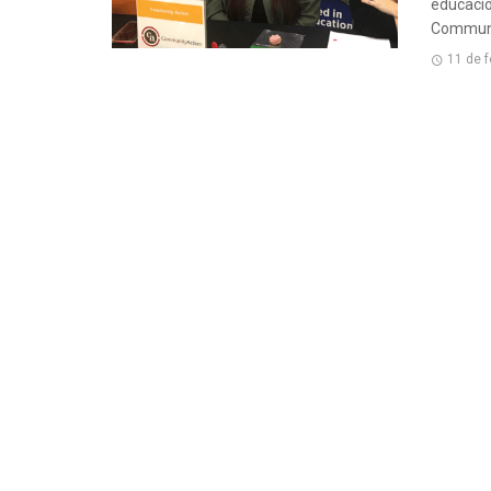
educació
Communit
11 de 