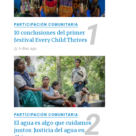
PARTICIPACIÓN COMUNITARIA
10 conclusiones del primer
festival Every Child Thrives
6 días ago
PARTICIPACIÓN COMUNITARIA
El agua es algo que cuidamos
juntos: Justicia del agua en