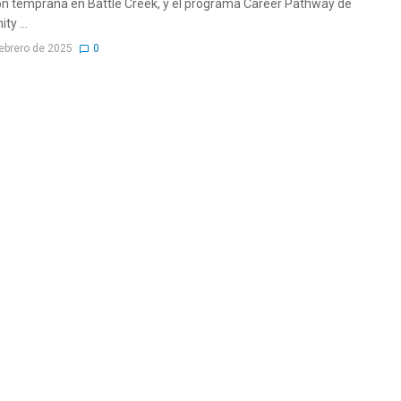
n temprana en Battle Creek, y el programa Career Pathway de
y ...
febrero de 2025
0